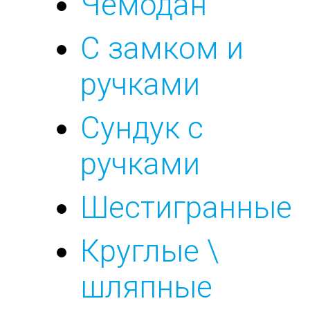
Чемодан
C замком и
ручками
Сундук с
ручками
Шестигранные
Круглые \
шляпные