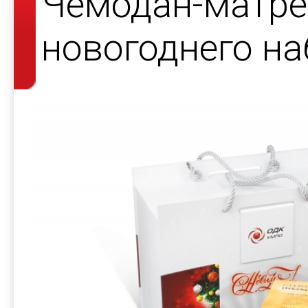
Чемодан-матре
новогоднего на