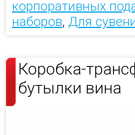
корпоративных под
наборов
,
Для сувен
Коробка-транс
бутылки вина