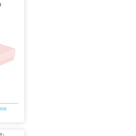
в
для
т-