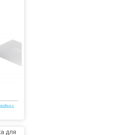
оробки с
а для