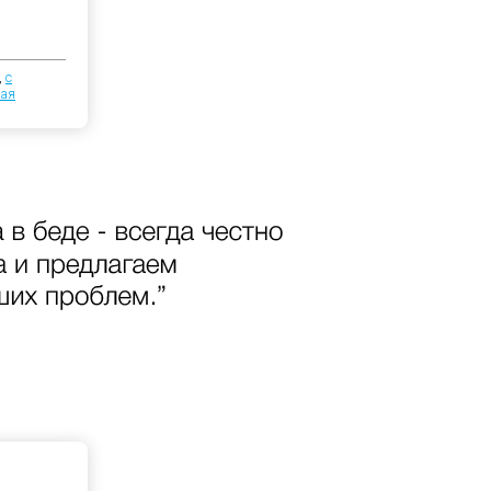
,
с
ая