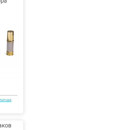
ора
литная
аков