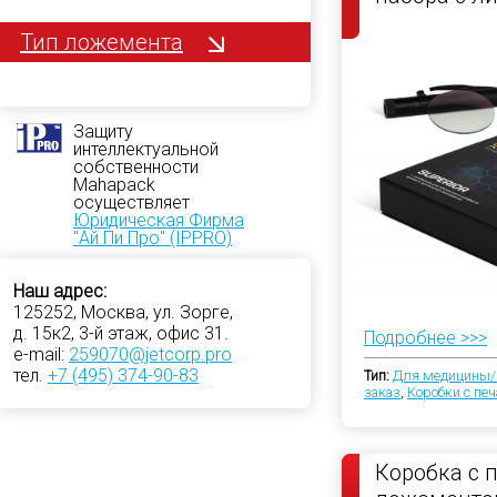
Тип ложемента
Защиту
интеллектуальной
собственности
Mahapack
осуществляет
Юридическая Фирма
"Ай Пи Про" (IPPRO)
Наш адрес:
125252, Москва, ул. Зорге,
д. 15к2, 3-й этаж, офис 31.
Подробнее >>>
e-mail:
259070@jetcorp.pro
тел.
+7 (495) 374-90-83
Тип:
Для медицины
заказ
,
Коробки с пе
Коробка с 