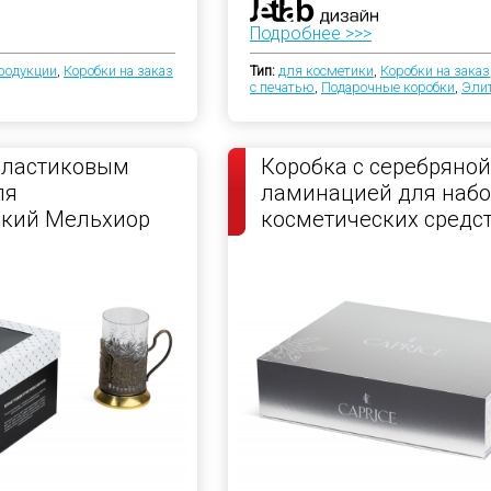
Подробнее >>>
родукции
,
Коробки на заказ
Тип:
для косметики
,
Коробки на заказ
с печатью
,
Подарочные коробки
,
Эли
пластиковым
Коробка с серебряной
ля
ламинацией для набо
ский Мельхиор
косметических средс