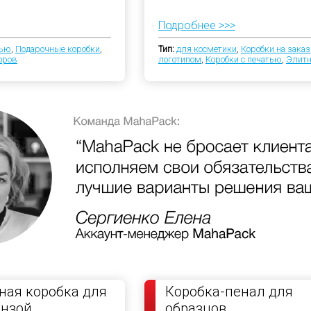
Подробнее >>>
тью
,
Подарочные коробки
,
Тип:
для косметики
,
Коробки на заказ
оров
логотипом
,
Коробки с печатью
,
Элитн
ая коробка для
Коробка-пенал для
инзой
образцов