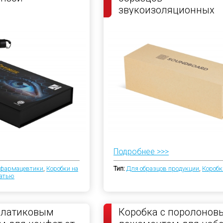
звукоизоляционных
панелей
Подробнее >>>
/фармацевтики
,
Коробки на
Тип:
Для образцов продукции
,
Коробк
чатью
платиковым
Коробка с поролонов