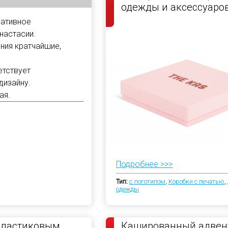
одежды и аксессуаро
ративное
настасии.
ния кратчайшие,
етствует
дизайну.
ая.
Подробнее >>>
Тип:
с логотипом
,
Коробки с печатью
,
одежды
пластиковым
Кашированный адвен