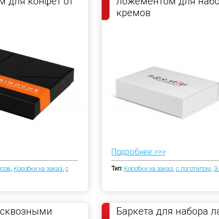
 для конфет от
ложементом для наб
кремов
Подробнее >>>
йсов
,
Коробки на заказ
,
с
Тип:
Коробки на заказ
,
с логотипом
,
Э
 сквозными
Баркета для набора л