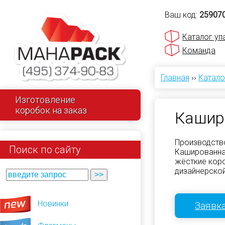
Ваш код:
25907
Каталог уп
Команда
Главная
››
Катало
Изготовление
коробок на заказ
Кашир
Производств
Поиск по сайту
Кашированна
жёсткие коро
дизайнерской
Новинки
Заявка