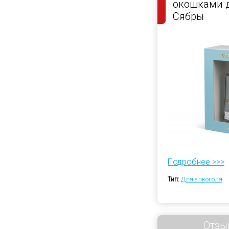
окошками д
Сябры
Подробнее >>>
Тип:
Для алкоголя
Отзы