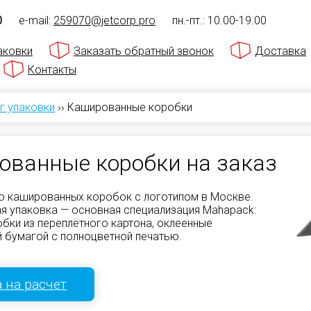
0
e-mail:
259070@jetcorp.pro
пн.-пт.: 10.00-19.00
аковки
Заказать обратный звонок
Доставка
Контакты
г упаковки
››
Кашированные коробки
ованные коробки на заказ
о кашированных коробок с логотипом в Москве.
я упаковка — основная специализация Mahapack:
бки из переплётного картона, оклеенные
 бумагой с полноцветной печатью.
 на расчет