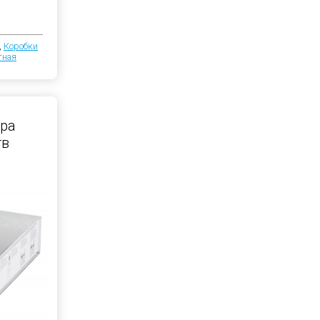
,
Коробки
тная
ра
тв