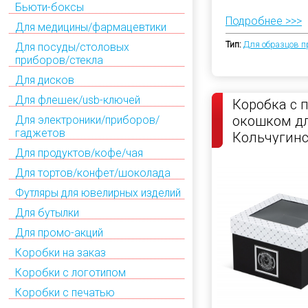
Бьюти-боксы
Подробнее >>>
Для медицины/фармацевтики
Тип:
Для образцов п
Для посуды/столовых
приборов/стекла
Для дисков
Для флешек/usb-ключей
Коробка с 
окошком д
Для электроники/приборов/
гаджетов
Кольчугин
Для продуктов/кофе/чая
Для тортов/конфет/шоколада
Футляры для ювелирных изделий
Для бутылки
Для промо-акций
Коробки на заказ
Коробки с логотипом
Коробки с печатью