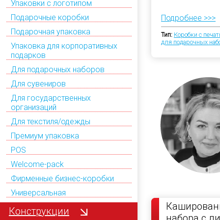
Упаковки с логотипом
Подарочные коробки
Подробнее >>>
Подарочная упаковка
Тип:
Коробки с печа
для подарочных наб
Упаковка для корпоративных
подарков
Для подарочных наборов
Для сувениров
Для государственных
организаций
Для текстиля/одежды
Премиум упаковка
POS
Welcome-pack
Фирменные бизнес-коробки
Универсальная
Кашированн
Конструкции
набора с л