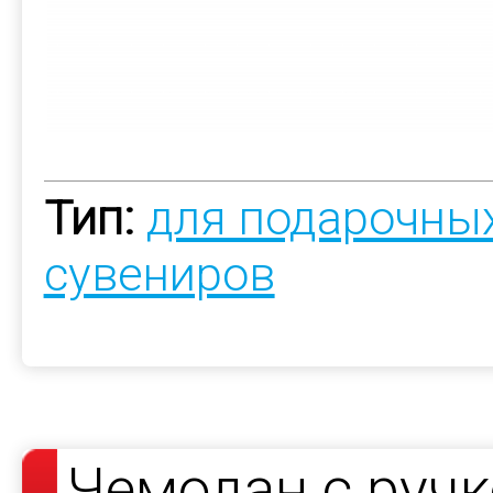
Тип:
для подарочны
сувениров
Чемодан с руч