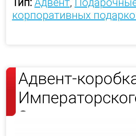
Тип:
Адвент
,
Подарочные
корпоративных подарко
Адвент-коробк
Императорског
Завода