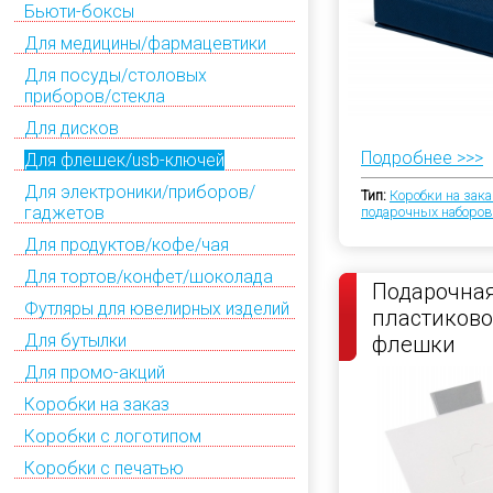
Бьюти-боксы
Для медицины/фармацевтики
Для посуды/столовых
приборов/стекла
Для дисков
Подробнее >>>
Для флешек/usb-ключей
Для электроники/приборов/
Тип:
Коробки на зака
гаджетов
подарочных наборов
Для продуктов/кофе/чая
Для тортов/конфет/шоколада
Подарочная
Футляры для ювелирных изделий
пластиково
Для бутылки
флешки
Для промо-акций
Коробки на заказ
Коробки с логотипом
Коробки с печатью