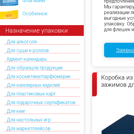
Флагманы
предпочтения
Мы гарантир
реализации л
Особенное
выгодные усл
упаковку. Об
для флешек и
Назначение упаковки
Для алкоголя
Заявка
Для суши и роллов
Адвент-календарь
Для образцов продукции
Для косметики/парфюмерии
Коробка из
зажимов дл
Для ювелирных изделий
Для пластиковых карт
Для подарочных сертификатов
Для книг
Для настольных игр
Для маркетплейсов