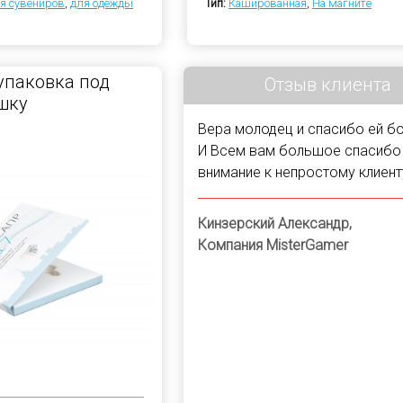
я сувениров
,
для одежды
Тип:
Кашированная
,
На магните
упаковка под
Отзыв клиента
шку
Вера молодец и спасибо ей б
И Всем вам большое спасибо
внимание к непростому клиент
Кинзерский Александр,
Компания MisterGamer