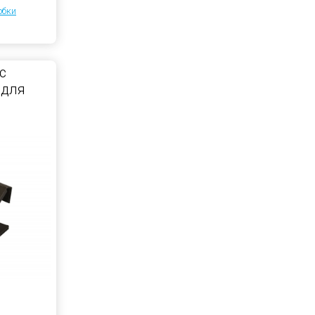
обки
с
 для