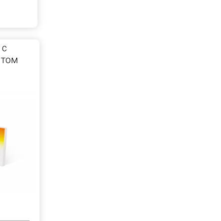
 с
нтом