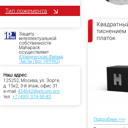
Тип ложемента
Квадратный
тиснением 
Защиту
платок
интеллектуальной
собственности
Mahapack
осуществляет
Юридическая Фирма
"Ай Пи Про" (IPPRO)
Наш адрес:
125252, Москва, ул. Зорге,
д. 15к2, 3-й этаж, офис 31.
e-mail:
434642@jetcorp.pro
тел.
+7 (495) 374-90-83
Подробнее >>>