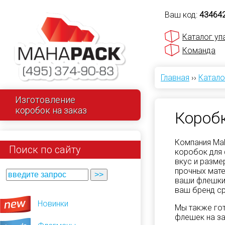
Ваш код:
43464
Каталог уп
Команда
Главная
››
Катало
Изготовление
коробок на заказ
Коробк
Компания Ma
Поиск по сайту
коробок для
вкус и разме
прочных мате
ваши флешки 
ваш бренд ср
Новинки
Мы также го
флешек на за