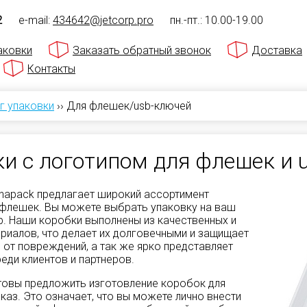
2
e-mail:
434642@jetcorp.pro
пн.-пт.: 10.00-19.00
аковки
Заказать обратный звонок
Доставка
Контакты
г упаковки
››
Для флешек/usb-ключей
и с логотипом для флешек и 
hapack предлагает широкий ассортимент
 флешек. Вы можете выбрать упаковку на ваш
р. Наши коробки выполнены из качественных и
риалов, что делает их долговечными и защищает
от повреждений, а так же ярко представляет
еди клиентов и партнеров.
товы предложить изготовление коробок для
каз. Это означает, что вы можете лично внести