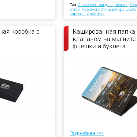
Тип:
С ложементом для флешки
,
Кор
оптом
,
Коробки с откидной крышкой
,
Картонные коробки
ая коробка с
Кашированная папка 
клапаном на магните
флешки и буклета
Подробнее >>>