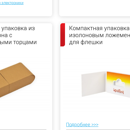
я электроники
упаковка из
Компактная упаковка
она с
изолоновым ложеме
ными торцами
для флешки
Подробнее >>>