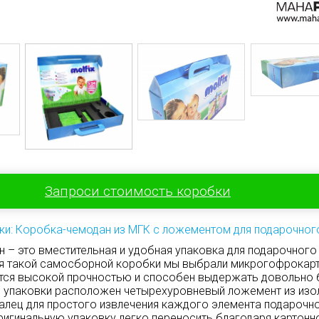
Запроси стоимость коробки
ки: Коробка-чемодан из МГК с ложементом для подарочног
 – это вместительная и удобная упаковка для подарочного
я такой самосборной коробки мы выбрали микрогофрокарт
ется высокой прочностью и способен выдержать довольно
и упаковки расположен четырехуровневый ложемент из изо
алец для простого извлечения каждого элемента подарочн
ригинальную упаковку легко переносить благодаря картонно