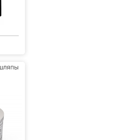
 шляпы