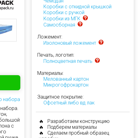
Чемодан
Коробки с откидной крышкой
Коробки с ручкой
Коробки из МГК
Самосборная
Ложемент:
Изолоновый ложемент
Печать, логотип:
Полноцветная печать
Материалы:
Мелованный картон
Микрогофрокартон
Защитное покрытие:
о набора
Офсетный либо вд лак
 набора.
он,
 большой
🔥 Разработаем конструкцию
лона с
🔥 Подберем материалы
ого
🔥 Сделаем пробный образец
й ручке.