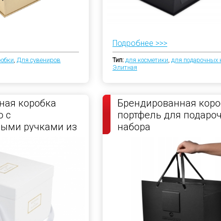
Подробнее >>>
робки
,
Для сувениров
Тип:
для косметики
,
для подарочных 
Элитная
ная коробка
Брендированная коро
 с
портфель для подаро
ными ручками из
набора
енты