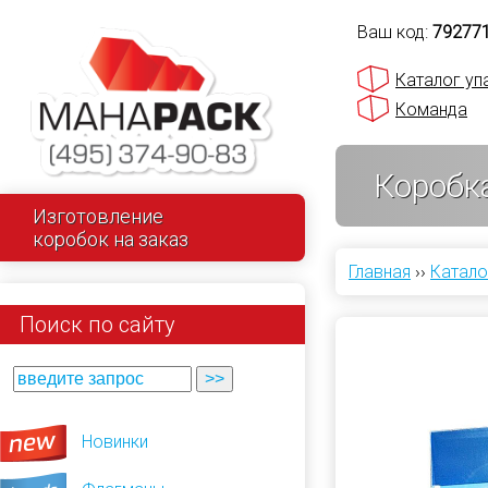
Ваш код:
79277
Каталог уп
Команда
Коробк
Изготовление
коробок на заказ
Главная
››
Катало
Поиск по сайту
Новинки