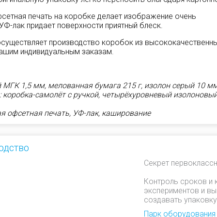
сетная печать на коробке делает изображение очень
 УФ-лак придает поверхности приятный блеск.
осуществляет производство коробок из высококачественн
ашим индивидуальным заказам.
 МГК 1,5 мм, мелованная бумага 215 г, изолон серый 10 м
: коробка-самолёт с ручкой, четырёхуровневый изолоновы
я офсетная печать, УФ-лак, каширование
одство
Секрет первоклассн
Контроль сроков и 
экспериментов и вы
создавать упаковку
Парк оборудования