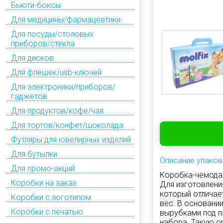
Бьюти-боксы
Для медицины/фармацевтики
Для посуды/столовых
приборов/стекла
Для дисков
Для флешек/usb-ключей
Для электроники/приборов/
гаджетов
Для продуктов/кофе/чая
Для тортов/конфет/шоколада
Футляры для ювелирных изделий
Для бутылки
Описание упаков
Для промо-акций
Коробка-чемодан
Коробки на заказ
Для изготовлени
который отлича
Коробки с логотипом
вес. В основани
Коробки с печатью
вырубками под п
набора. Такую о