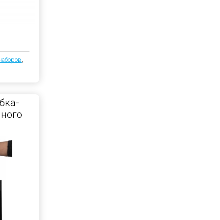
наборов
,
бка-
чного