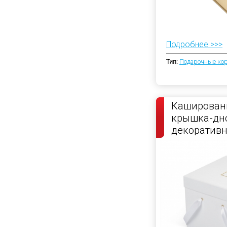
Подробнее >>>
Тип:
Подарочные ко
Каширован
крышка-дно
декоратив
атласной л