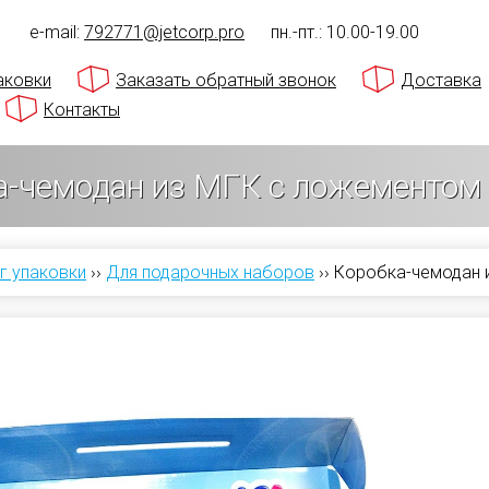
1
e-mail:
792771@jetcorp.pro
пн.-пт.: 10.00-19.00
аковки
Заказать обратный звонок
Доставка
Контакты
а-чемодан из МГК с ложементом 
г упаковки
››
Для подарочных наборов
››
Коробка-чемодан 