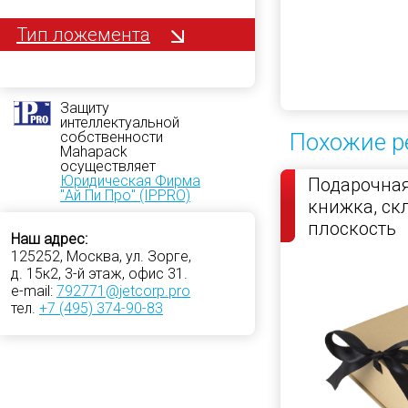
Тип ложемента
Защиту
интеллектуальной
Похожие р
собственности
Mahapack
осуществляет
Юридическая Фирма
Подарочная
"Ай Пи Про" (IPPRO)
книжка, с
плоскость
Наш адрес:
125252, Москва, ул. Зорге,
д. 15к2, 3-й этаж, офис 31.
e-mail:
792771@jetcorp.pro
тел.
+7 (495) 374-90-83