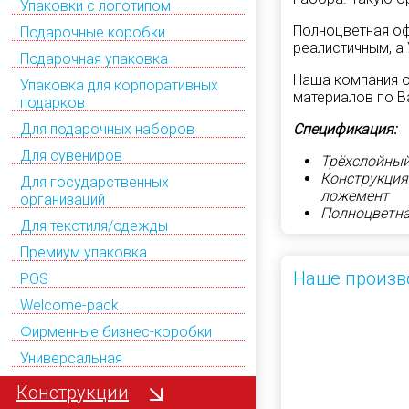
Упаковки с логотипом
Полноцветная оф
Подарочные коробки
реалистичным, а
Подарочная упаковка
Наша компания 
Упаковка для корпоративных
материалов по В
подарков
Спецификация:
Для подарочных наборов
Для сувениров
Трёхслойный
Конструкция
Для государственных
ложемент
организаций
Полноцветна
Для текстиля/одежды
Премиум упаковка
Наше произв
POS
Welcome-pack
Фирменные бизнес-коробки
Универсальная
Конструкции