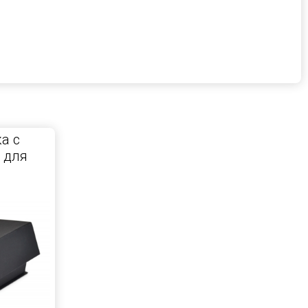
а с
 для