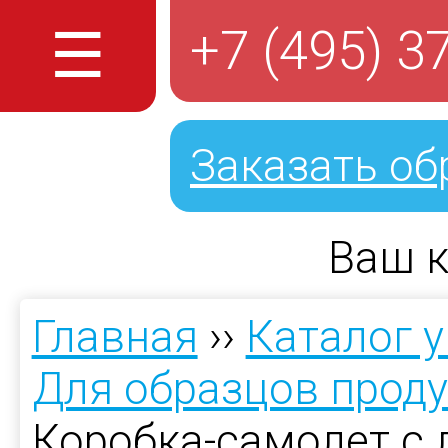
☰
+7 (495) 3
Заказать об
Ваш к
Главная
››
Каталог 
Для образцов прод
Коробка-самолет с