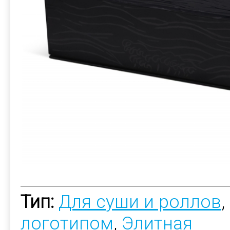
Тип:
Для суши и роллов
,
логотипом
,
Элитная