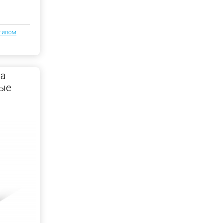
отипом
на
ные