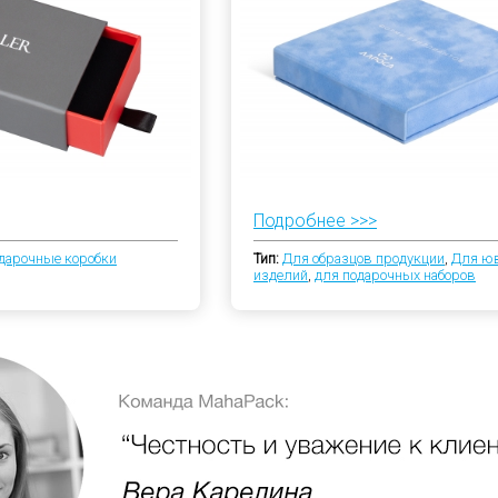
Подробнее >>>
дарочные коробки
Тип:
Для образцов продукции
,
Для ю
изделий
,
для подарочных наборов