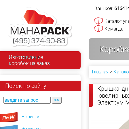
Ваш код:
61641
Каталог уп
Команда
Коробк
Изготовление
коробок на заказ
Главная
››
Катало
Поиск по сайту
Крышка-дн
ювелирных
Электрум 
Новинки