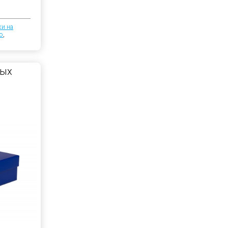
ки на
ю
,
ных