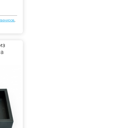
увениров
,
из
на