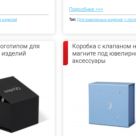
Подробнее >>>
 изделий
Тип:
Для ювелирных изделий
,
с лог
логотипом для
Коробка с клапаном 
 изделий
магните под ювелир
аксессуары