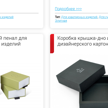
Подробнее >>>
 изделий
Тип:
Для ювелирных изделий
,
Для с
Элитная
й пенал для
Коробка крышка-дно 
 изделий
дизайнерского карто