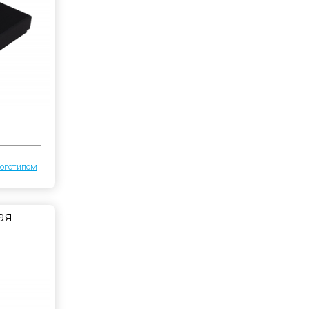
логотипом
ая