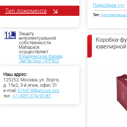
Подробнее >>>
Тип ложемента
Тип:
Для ювелирных
Защиту
интеллектуальной
Коробка-фу
собственности
ювелирной
Mahapack
осуществляет
Юридическая Фирма
"Ай Пи Про" (IPPRO)
Наш адрес:
125252, Москва, ул. Зорге,
д. 15к2, 3-й этаж, офис 31.
e-mail:
616414@jetcorp.pro
тел.
+7 (495) 374-90-83