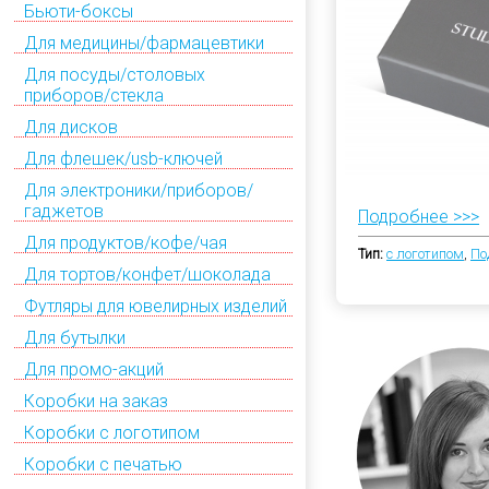
Бьюти-боксы
Для медицины/фармацевтики
Для посуды/столовых
приборов/стекла
Для дисков
Для флешек/usb-ключей
Для электроники/приборов/
гаджетов
Подробнее >>>
Для продуктов/кофе/чая
Тип:
с логотипом
,
По
Для тортов/конфет/шоколада
Футляры для ювелирных изделий
Для бутылки
Для промо-акций
Коробки на заказ
Коробки с логотипом
Коробки с печатью