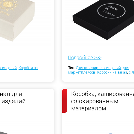
Подробнее >>>
 изделий
,
Коробки на
Тип:
Для ювелирных изделий
,
для
маркетплейсов
,
Коробки на заказ
,
с 
нал для
Коробка, кашированн
 изделий
флокированным
материалом