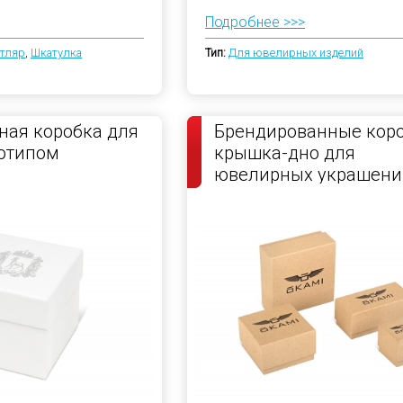
Подробнее >>>
тляр
,
Шкатулка
Тип:
Для ювелирных изделий
ая коробка для
Брендированные кор
готипом
крышка-дно для
ювелирных украшени
OKAMI