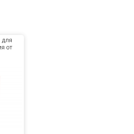
 для
я от