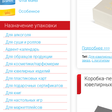
Флагманы
Особенное
Назначение упаковки
Для алкоголя
Для суши и роллов
Подробнее >>>
Адвент-календарь
Для образцов продукции
Тип:
Для ювелирных
заказ
,
с логотипом
Для косметики/парфюмерии
Для ювелирных изделий
Коробка-пе
Для пластиковых карт
ювелирных
Для подарочных сертификатов
Для книг
Для настольных игр
Для маркетплейсов