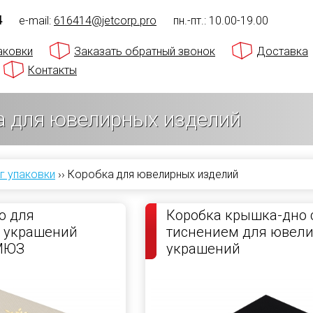
4
e-mail:
616414@jetcorp.pro
пн.-пт.: 10.00-19.00
аковки
Заказать обратный звонок
Доставка
Контакты
а для ювелирных изделий
г упаковки
››
Коробка для ювелирных изделий
о для
Коробка крышка-дно 
 украшений
тиснением для ювел
МЮЗ
украшений