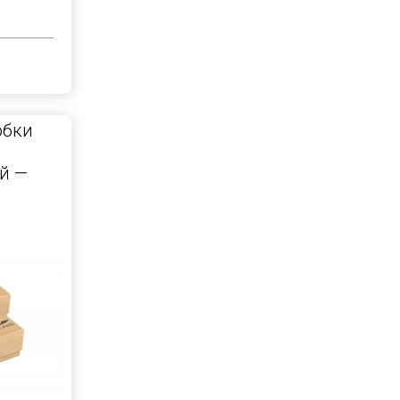
обки
й —