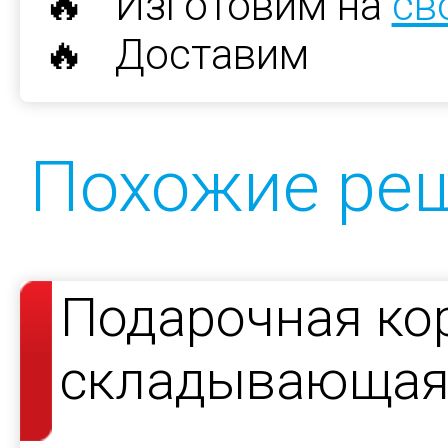
🔥 Изготовим на
св
🔥 Доставим
Похожие ре
Подарочная ко
складывающаяс