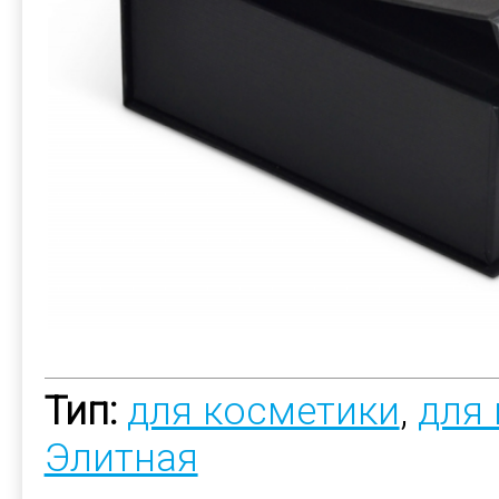
Тип:
для косметики
,
для
Элитная