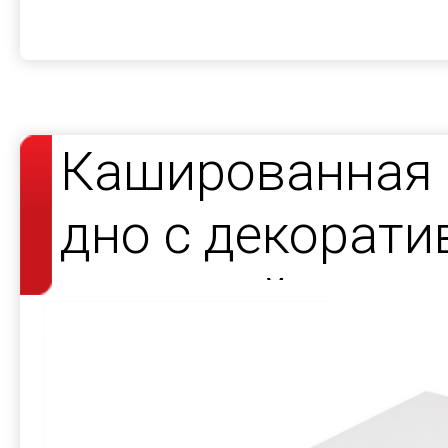
Кашированная 
дно с декорат
атласной лент