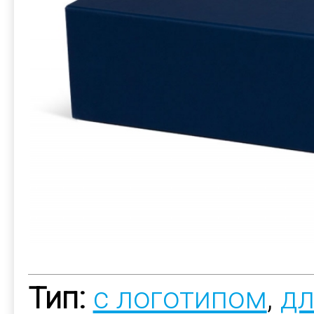
Тип:
с логотипом
,
д