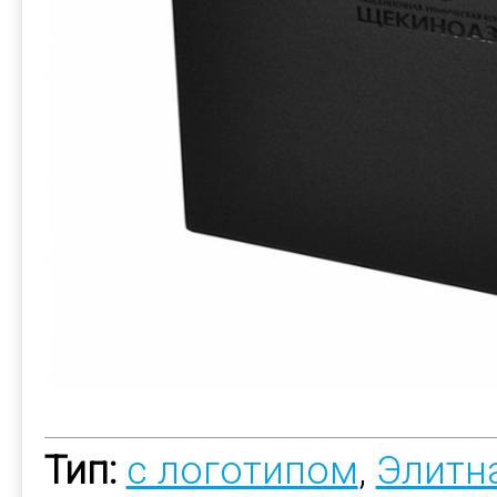
Тип:
с логотипом
,
Элитн