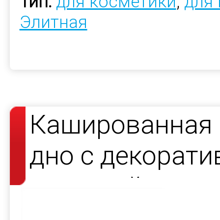
Тип:
для косметики
,
для
Элитная
Кашированная 
дно с декорат
атласной лент