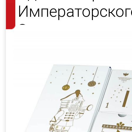
Императорског
Завода