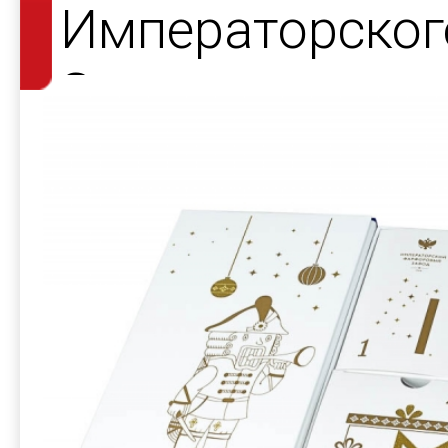
Императорског
Завода