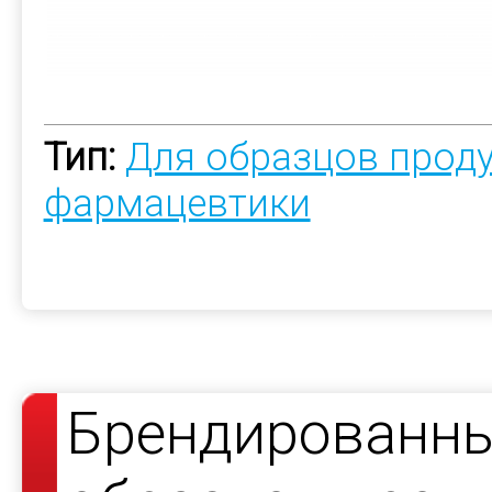
Тип:
Для образцов прод
фармацевтики
Брендированны