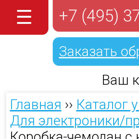
☰
+7 (495) 3
Заказать об
Ваш к
Главная
››
Каталог 
Для электроники/п
Коробка-чемодан с 