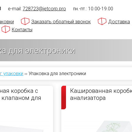
3
e-mail:
728723@jetcorp.pro
пн.-пт.: 10.00-19.00
аковки
Заказать обратный звонок
Доставка
Контакты
а для электроники
г упаковки
››
Упаковка для электроники
ая коробка с
Кашированная коробк
 клапаном для
анализатора