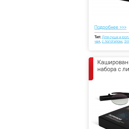
Подробнее >>>
Тип:
Для суши и рол
чая
,
с логотипом
,
Эл
Кашированн
набора с л