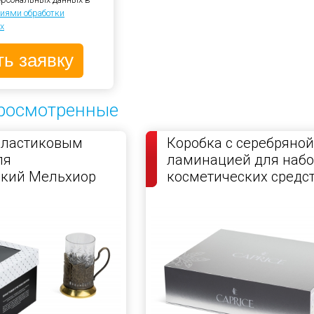
иями обработки
х
росмотренные
пластиковым
Коробка с серебряной
ля
ламинацией для набо
ский Мельхиор
косметических средс