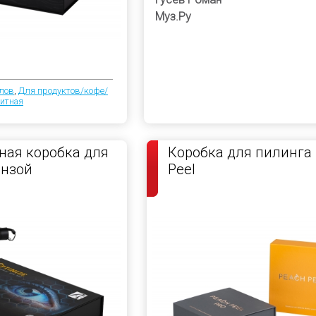
Муз.Ру
лов
,
Для продуктов/кофе/
итная
ая коробка для
Коробка для пилинга
инзой
Peel