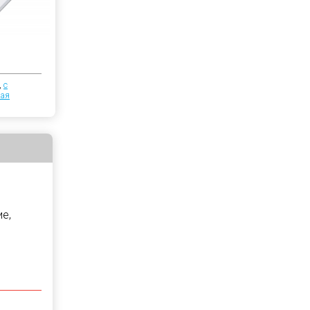
,
с
ая
е,