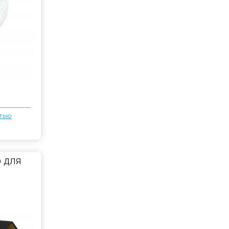
атью
 для