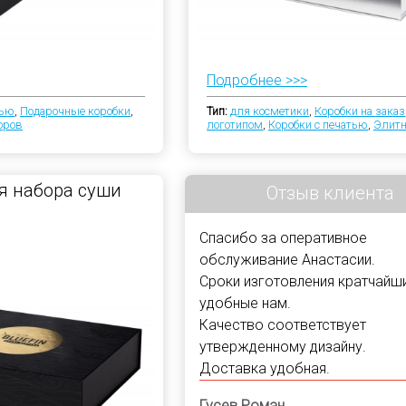
Подробнее >>>
тью
,
Подарочные коробки
,
Тип:
для косметики
,
Коробки на заказ
оров
логотипом
,
Коробки с печатью
,
Элитн
я набора суши
Отзыв клиента
Спасибо за оперативное
обслуживание Анастасии.
Сроки изготовления кратчайши
удобные нам.
Качество соответствует
утвержденному дизайну.
Доставка удобная.
Гусев Роман