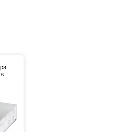
ра
тв