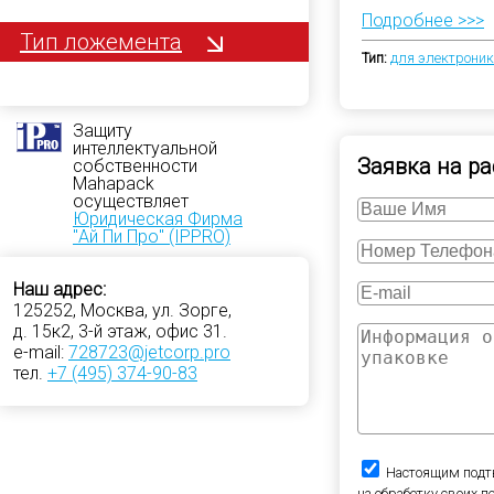
Подробнее >>>
Тип ложемента
Тип:
для электрони
Защиту
интеллектуальной
Заявка на ра
собственности
Mahapack
осуществляет
Юридическая Фирма
"Ай Пи Про" (IPPRO)
Наш адрес:
125252, Москва, ул. Зорге,
д. 15к2, 3-й этаж, офис 31.
e-mail:
728723@jetcorp.pro
тел.
+7 (495) 374-90-83
Настоящим подт
на обработку своих 