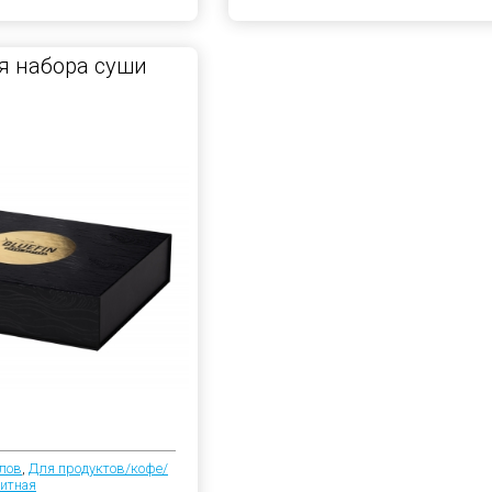
я набора суши
лов
,
Для продуктов/кофе/
итная