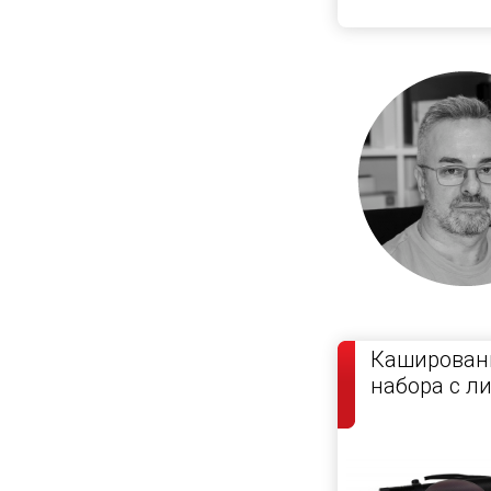
Кашированн
набора с л