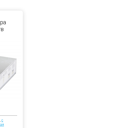
ра
тв
,
с
ая