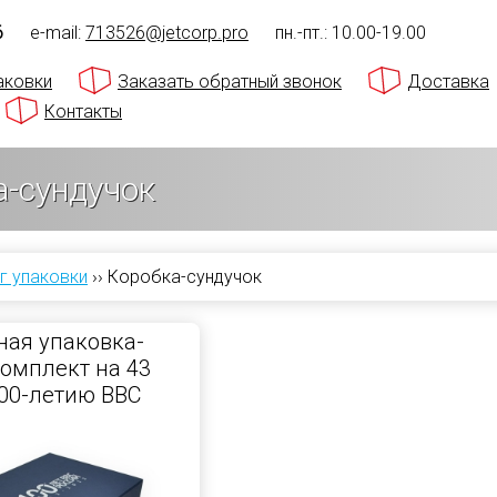
6
e-mail:
713526@jetcorp.pro
пн.-пт.: 10.00-19.00
аковки
Заказать обратный звонок
Доставка
Контакты
а-сундучок
г упаковки
››
Коробка-сундучок
ая упаковка-
Комплект на 43
00-летию ВВС