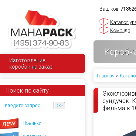
Ваш код:
71352
Каталог уп
Команда
Коробк
Изготовление
коробок на заказ
Главная
››
Катало
Поиск по сайту
Эксклюзивн
сундучок. 
фильма к 1
России
Новинки