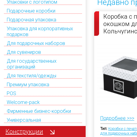
Недавно п
Упаковки с логотипом
Подарочные коробки
Коробка с 
Подарочная упаковка
окошком д
Упаковка для корпоративных
Кольчугин
подарков
Для подарочных наборов
Для сувениров
Для государственных
организаций
Для текстиля/одежды
Премиум упаковка
POS
Welcome-pack
Фирменные бизнес-коробки
Подробнее >>>
Универсальная
Тип:
Коробки с печа
Конструкции
для подарочных наб