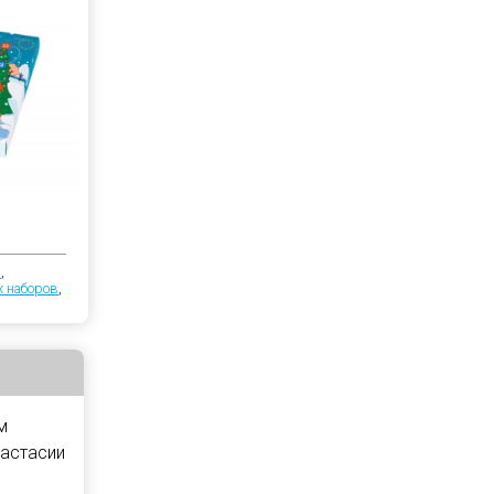
я
,
х наборов
,
м
настасии