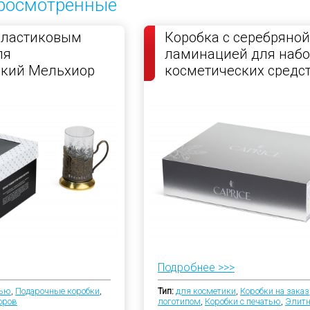
росмотренные
пластиковым
Коробка с серебряной
ля
ламинацией для набо
ский Мельхиор
косметических средс
Подробнее >>>
тью
,
Подарочные коробки
,
Тип:
для косметики
,
Коробки на заказ
оров
логотипом
,
Коробки с печатью
,
Элитн