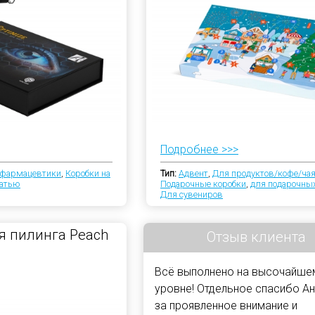
Подробнее >>>
/фармацевтики
,
Коробки на
Тип:
Адвент
,
Для продуктов/кофе/ча
чатью
Подарочные коробки
,
для подарочны
Для сувениров
я пилинга Peach
Отзыв клиента
Всё выполнено на высочайше
уровне! Отдельное спасибо А
за проявленное внимание и