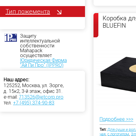
Тип ложемента
Коробка дл
BLUEFIN
Защиту
интеллектуальной
собственности
Mahapack
осуществляет
Юридическая Фирма
"Ай Пи Про" (IPPRO)
Наш адрес:
125252, Москва, ул. Зорге,
д. 15к2, 3-й этаж, офис 31.
e-mail:
713526@jetcorp.pro
тел.
+7 (495) 374-90-83
Подробнее >>>
Тип:
Для суши и рол
чая
,
с логотипом
,
Эл