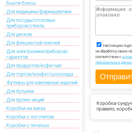
Бьюти-боксы
Для медицины/фармацевтики
Для посуды/столовых
приборов/стекла
Для дисков
Для флешек/usb-ключей
Настоящим подт
Для электроники/приборов/
на обработку своих 
гаджетов
соответствии с
услов
персональных данны
Для продуктов/кофе/чая
Для тортов/конфет/шоколада
Футляры для ювелирных изделий
Для бутылки
Для промо-акций
Коробка-сундуч
Коробки на заказ
правило, короб
Коробки с логотипом
Коробки с печатью