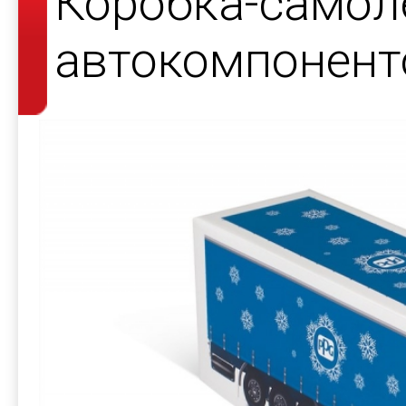
Коробка-самол
автокомпонент