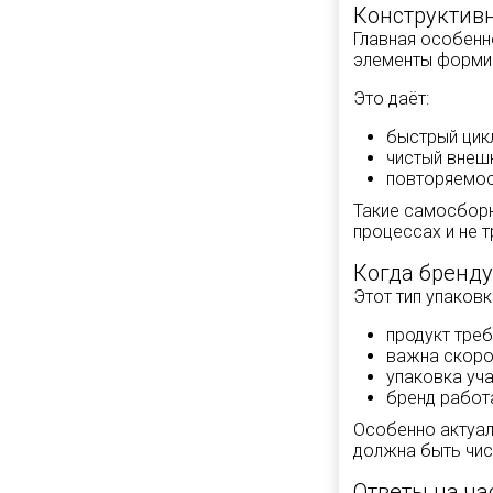
Конструктив
Главная особенн
элементы формир
Это даёт:
быстрый цик
чистый внеш
повторяемос
Такие самосборн
процессах и не 
Когда бренду
Этот тип упаковк
продукт треб
важна скоро
упаковка уча
бренд работ
Особенно актуаль
должна быть чист
Ответы на ча