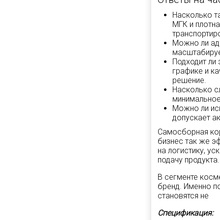
Насколько т
МГК и плотн
транспортир
Можно ли ад
масштабируе
Подходит ли 
графике и к
решение.
Насколько с
минимальное
Можно ли ис
допускает ак
Самосборная кор
бизнес так же э
на логистику, у
подачу продукта.
В сегменте косм
бренд. Именно п
становятся не
Спецификация: