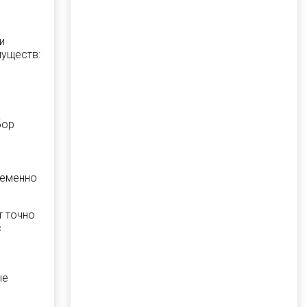
и
муществ:
бор
ременно
т точно
с
ые