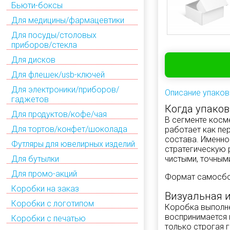
Бьюти-боксы
Для медицины/фармацевтики
Для посуды/столовых
приборов/стекла
Для дисков
Для флешек/usb-ключей
Для электроники/приборов/
Описание упаков
гаджетов
Когда упаков
Для продуктов/кофе/чая
В сегменте косм
Для тортов/конфет/шоколада
работает как пе
состава. Именно
Футляры для ювелирных изделий
стратегическую 
Для бутылки
чистыми, точным
Для промо-акций
Формат самосбор
Коробки на заказ
Визуальная и
Коробки с логотипом
Коробка выполне
воспринимается 
Коробки с печатью
только строгая г