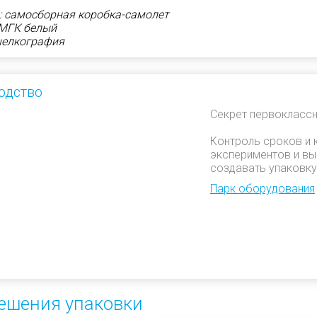
: самосборная коробка-самолет
 МГК белый
шелкография
одство
Секрет первоклассн
Контроль сроков и 
экспериментов и вы
создавать упаковку
Парк оборудования
ешения упаковки