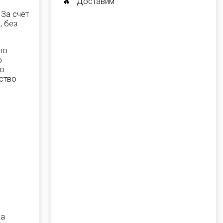
🔥 Доставим
 За счёт
, без
но
о
но
ство
на