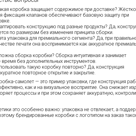
акая коробка защищает содержимое при доставке? Жёстко
ая фиксация клапанов обеспечивают базовую защиту при
овке.
аптировать конструкцию под разные продукты? Да, констру
тся по размерам без изменения принципа сборки.
эта упаковка для премиального сегмента? Да, при правильн
ачестве печати она воспринимается как аккуратное премиал
ложна сборка коробки? Сборка интуитивная и занимает
 время без дополнительных инструментов.
пользовать такую коробку повторно? Да, конструкция
куратное повторное открытие и закрытие.
обка-самолет — это пример упаковки, где конструкция раб
ффективно, как и на визуальное восприятие. Она снижает и
скоряет процессы и при этом сохраняет аккуратную, контро
етики это особенно важно: упаковка не отвлекает, а подде
оэтому брендированные коробки с логотипом на заказ тако