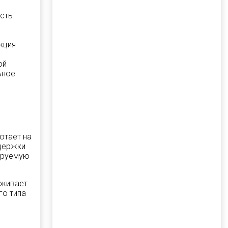
сть
кция
ой
ьное
отает на
здержки
лируемую
рживает
го типа