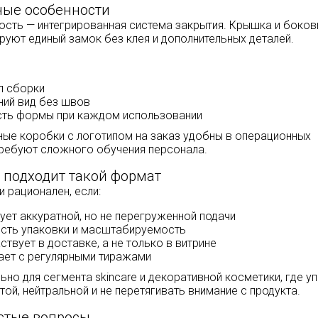
ные особенности
ость — интегрированная система закрытия. Крышка и боко
уют единый замок без клея и дополнительных деталей.
л сборки
ний вид без швов
ть формы при каждом использовании
ые коробки с логотипом на заказ удобны в операционных
требуют сложного обучения персонала.
 подходит такой формат
и рационален, если:
ует аккуратной, но не перегруженной подачи
сть упаковки и масштабируемость
ствует в доставке, а не только в витрине
ает с регулярными тиражами
но для сегмента skincare и декоративной косметики, где у
ой, нейтральной и не перетягивать внимание с продукта.
стые вопросы