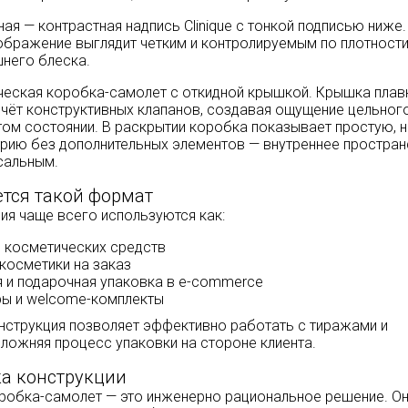
ая — контрастная надпись Clinique с тонкой подписью ниже.
бражение выглядит четким и контролируемым по плотности
шнего блеска.
еская коробка-самолет с откидной крышкой. Крышка плав
счёт конструктивных клапанов, создавая ощущение цельног
ом состоянии. В раскрытии коробка показывает простую, 
рию без дополнительных элементов — внутреннее простран
сальным.
тся такой формат
я чаще всего используются как:
я косметических средств
косметики на заказ
я и подарочная упаковка в e-commerce
ы и welcome-комплекты
струкция позволяет эффективно работать с тиражами и
сложняя процесс упаковки на стороне клиента.
ка конструкции
робка-самолет — это инженерно рациональное решение. О