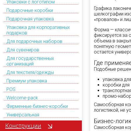
Упаковки с логотипом
Графика лаконичн
Подарочные коробки
шелкографии изо
Подарочная упаковка
«провалов» и ли
Упаковка для корпоративных
Форма — классич
подарков
фиксируется за 
объема в закрыт
Для подарочных наборов
понятную геомет
Для сувениров
остается универ
Для государственных
Где применяе
организаций
Подобные решени
Для текстиля/одежды
упаковка дл
Премиум упаковка
коробки для 
POS
транспортна
промо-набор
Welcome-pack
Самосборная кон
Фирменные бизнес-коробки
логистикой, не у
Универсальная
Бизнес-логи
Конструкции
Самосборная ко