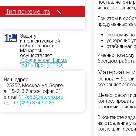
поставляется в 
использованием,
Тип ложемента
При этом в собр
продуманных зам
экономия на
Защиту
ускорение у
интеллектуальной
собственности
стабильная 
Mahapack
Именно поэтому 
осуществляет
Юридическая Фирма
брендов, работа
"Ай Пи Про" (IPPRO)
Материалы и
Основа — белый 
Наш адрес:
сохраняет лёгкос
125252, Москва, ул. Зорге,
д. 15к2, 3-й этаж, офис 31.
Шелкография исп
e-mail:
917682@jetcorp.pro
контролировать 
тел.
+7 (495) 374-90-83
строгими гайдла
В контексте зад
изготовление уп
коллекции и сер