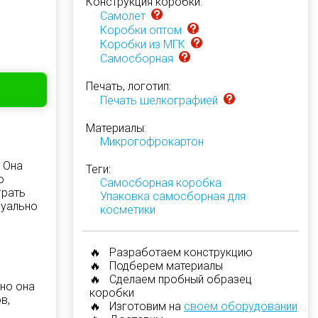
Конструкция коробки:
Самолет
Коробки оптом
Коробки из МГК
Самосборная
Печать, логотип:
Печать шелкографией
Материалы:
Микрогофрокартон
 Она
Теги:
о
Самосборная коробка
грать
Упаковка самосборная для
зуально
косметики
🔥 Разработаем конструкцию
🔥 Подберем материалы
🔥 Сделаем пробный образец
но она
коробки
в,
🔥 Изготовим на
своем оборудовании