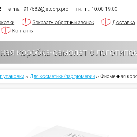
2
e-mail:
917682@jetcorp.pro
пн.-пт.: 10.00-19.00
аковки
Заказать обратный звонок
Доставка
Контакты
ная коробка-самолет с логотипо
г упаковки
››
Для косметики/парфюмерии
››
Фирменная коро