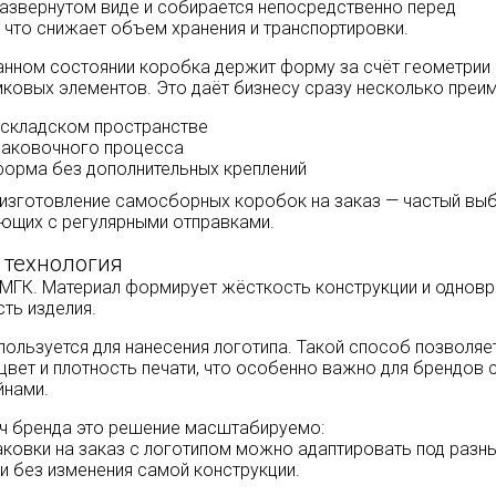
развернутом виде и собирается непосредственно перед
 что снижает объем хранения и транспортировки.
анном состоянии коробка держит форму за счёт геометрии 
ковых элементов. Это даёт бизнесу сразу несколько преи
 складском пространстве
паковочного процесса
форма без дополнительных креплений
изготовление самосборных коробок на заказ — частый вы
ющих с регулярными отправками.
 технология
МГК. Материал формирует жёсткость конструкции и однов
ть изделия.
ользуется для нанесения логотипа. Такой способ позволяе
цвет и плотность печати, что особенно важно для брендов 
йнами.
ач бренда это решение масштабируемо:
аковки на заказ с логотипом можно адаптировать под разн
ии без изменения самой конструкции.