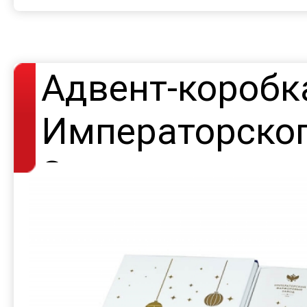
Адвент-коробк
Императорско
Завода