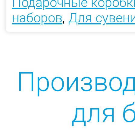
Подарочные коробк
наборов
,
Для сувен
Производ
для 