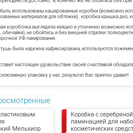
реподнести достойно, и, конечно же, не обойтись без ориг
 быть использованы кашированные коробки (возможно исп
ированных материалов для обтяжки), коробка крышка дно, к
ая коробочка выглядела изящно и утонченно возможно ис
, обечайки), не обойтись и без внешней отделки: полноцветн
орочное УФ-лакирование.
 тушь была надежна зафиксирована, используются ложеме
ставит настоящее удовольствие своей счастливой обладате
клюзивную упаковку у нас, результат Вас приятно удивит!
росмотренные
пластиковым
Коробка с серебряной
ля
ламинацией для набо
ский Мельхиор
косметических средс