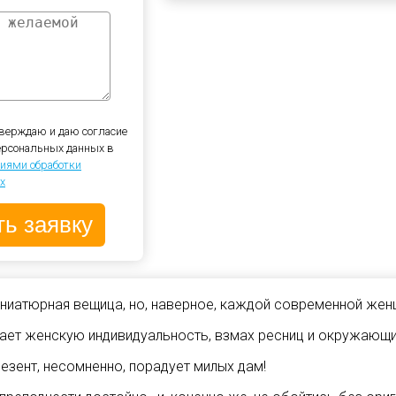
верждаю и даю согласие
персональных данных в
иями обработки
х
иниатюрная вещица, но, наверное, каждой современной женщ
ает женскую индивидуальность, взмах ресниц и окружающи
езент, несомненно, порадует милых дам!