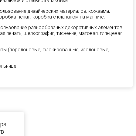
инальной и стильной упаковки.
ользование дизайнерских материалов, кожзама,
оробка-пенал, коробка с клапаном на магните.
пользование разнообразных декоративных элементов
ая печать, шелкография, тиснение, матовая, глянцевая
нты (поролоновые, флокированные, изолоновые,
льнице!
ра
тв