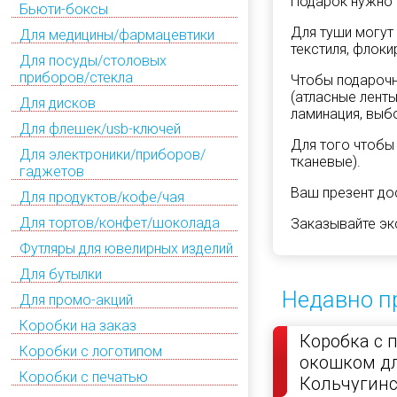
Подарок нужно п
Бьюти-боксы
Для туши могут
Для медицины/фармацевтики
текстиля, флок
Для посуды/столовых
приборов/стекла
Чтобы подарочн
(атласные ленты
Для дисков
ламинация, выб
Для флешек/usb-ключей
Для того чтобы
Для электроники/приборов/
тканевые).
гаджетов
Ваш презент до
Для продуктов/кофе/чая
Для тортов/конфет/шоколада
Заказывайте экс
Футляры для ювелирных изделий
Для бутылки
Недавно п
Для промо-акций
Коробки на заказ
Коробка с 
Коробки с логотипом
окошком д
Коробки с печатью
Кольчугин