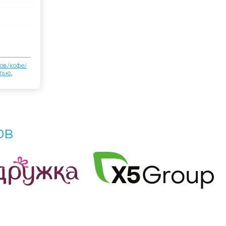
ов/кофе/
атью
,
ов