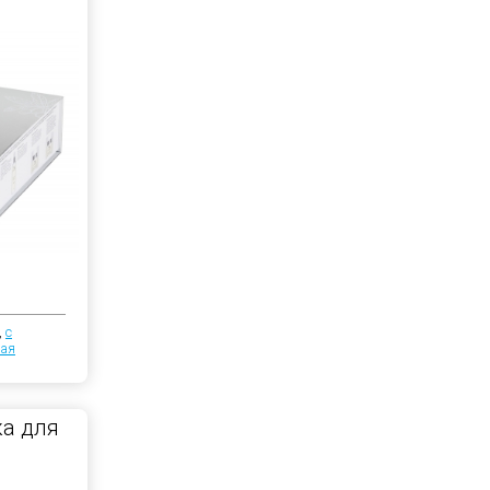
,
с
ая
а для