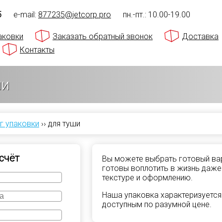
5
e-mail:
877235@jetcorp.pro
пн.-пт.: 10.00-19.00
аковки
Заказать обратный звонок
Доставка
Контакты
ши
г упаковки
››
для туши
счёт
Вы можете выбрать готовый вар
готовы воплотить в жизнь даже
текстуре и оформлению.
Наша упаковка характеризуется
доступным по разумной цене.