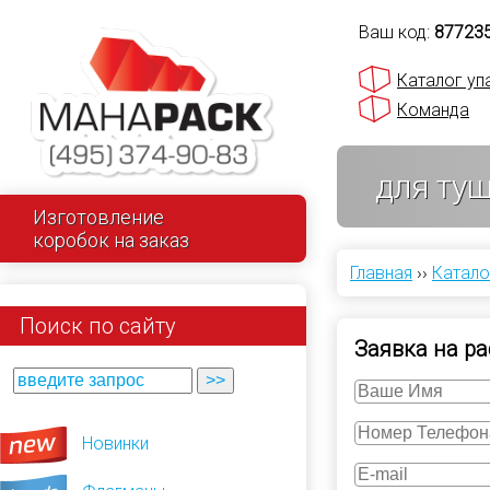
Ваш код:
87723
Каталог уп
Команда
для ту
Изготовление
коробок на заказ
Главная
››
Катало
Поиск по сайту
Заявка на ра
Новинки