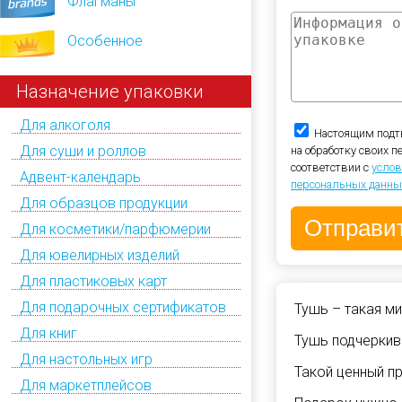
Флагманы
Особенное
Назначение упаковки
Для алкоголя
Настоящим подт
Для суши и роллов
на обработку своих 
соответствии с
услов
Адвент-календарь
персональных данны
Для образцов продукции
Для косметики/парфюмерии
Для ювелирных изделий
Для пластиковых карт
Для подарочных сертификатов
Тушь – такая м
Для книг
Тушь подчеркив
Для настольных игр
Такой ценный пр
Для маркетплейсов