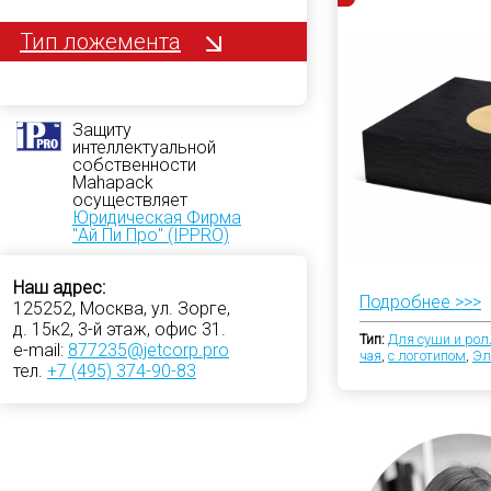
Тип ложемента
Защиту
интеллектуальной
собственности
Mahapack
осуществляет
Юридическая Фирма
"Ай Пи Про" (IPPRO)
Наш адрес:
Подробнее >>>
125252, Москва, ул. Зорге,
д. 15к2, 3-й этаж, офис 31.
Тип:
Для суши и рол
e-mail:
877235@jetcorp.pro
чая
,
с логотипом
,
Эл
тел.
+7 (495) 374-90-83