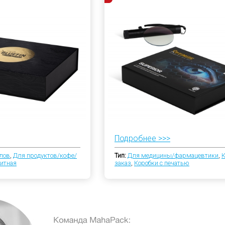
Подробнее >>>
лов
,
Для продуктов/кофе/
Тип:
Для медицины/фармацевтики
,
К
итная
заказ
,
Коробки с печатью