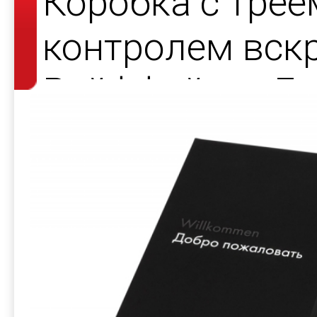
Коробка с трее
контролем вск
Райффайзен Ба