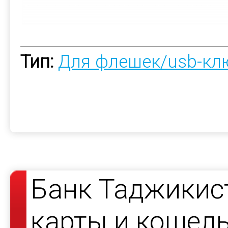
Тип:
Для флешек/usb-кл
Банк Таджикист
карты и кошел