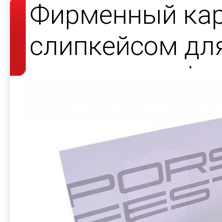
Фирменный кар
слипкейсом дл
карт и сертифи