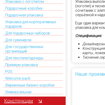
Упаковка выполн
Упаковки с логотипом
(логотип) и тисн
Подарочные коробки
сочетании с эли
серьёзной и над
Подарочная упаковка
Упаковка для корпоративных
Еще один вариан
подарков
упаковка для ком
Для подарочных наборов
Спецификация:
Для сувениров
Дизайнерски
Для государственных
Конструкция
организаций
карты, ложе
Тиснение се
Для текстиля/одежды
Премиум упаковка
POS
Наше произв
Welcome-pack
Фирменные бизнес-коробки
Универсальная
Конструкции