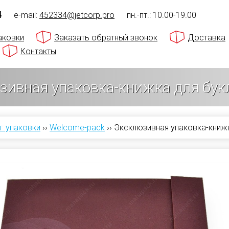
4
e-mail:
452334@jetcorp.pro
пн.-пт.: 10.00-19.00
аковки
Заказать обратный звонок
Доставка
Контакты
ивная упаковка-книжка для букл
г упаковки
››
Welcome-pack
››
Эксклюзивная упаковка-книжк