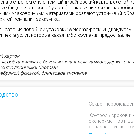
ена в строгом стиле: тёмный дизайнерский картон, слепой к
ение (лицевая сторона буклета). Лаконичный дизайн коробки
тными упаковочными материалами создают устойчивый обр
ежной компании-заказчика.
т названия подобной упаковки: welcome-pack. Индивидуальн
плекта услуг, которые какая-либо компания предоставляет 
й картон
: коробка-книжка с боковым клапаном-замком, держатель 
мент с двойными бортами
ребряной фольгой, блинтовое тиснение
одство
Секрет первоклассн
Контроль сроков и 
экспериментов и вы
создавать упаковку