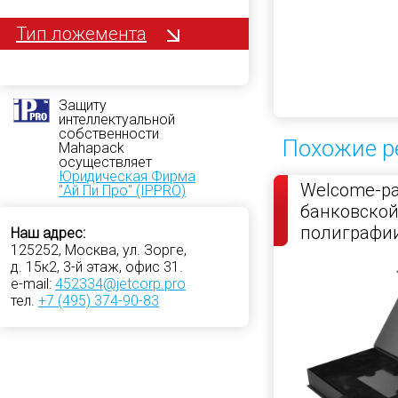
Тип ложемента
Защиту
интеллектуальной
собственности
Похожие р
Mahapack
осуществляет
Юридическая Фирма
Welcome-pa
"Ай Пи Про" (IPPRO)
банковской
полиграфи
Наш адрес:
125252, Москва, ул. Зорге,
д. 15к2, 3-й этаж, офис 31.
e-mail:
452334@jetcorp.pro
тел.
+7 (495) 374-90-83