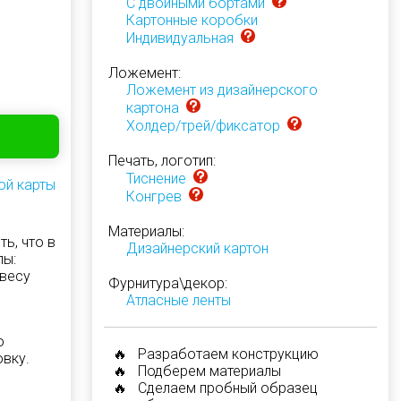
С двойными бортами
Картонные коробки
Индивидуальная
Ложемент:
Ложемент из дизайнерского
картона
Холдер/трей/фиксатор
Печать, логотип:
Тиснение
ой карты
Конгрев
Материалы:
ь, что в
Дизайнерский картон
лы:
 весу
Фурнитура\декор:
Атласные ленты
ю
🔥 Разработаем конструкцию
овку.
🔥 Подберем материалы
🔥 Сделаем пробный образец