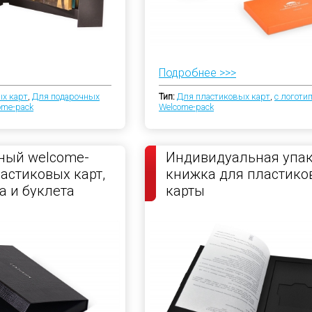
Подробнее >>>
х карт
,
Для подарочных
Тип:
Для пластиковых карт
,
с логоти
ome-pack
Welcome-pack
ный welcome-
Индивидуальная упак
ластиковых карт,
книжка для пластико
а и буклета
карты