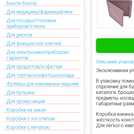
Бьюти-боксы
Для медицины/фармацевтики
Для посуды/столовых
приборов/стекла
Для дисков
Для флешек/usb-ключей
Для электроники/приборов/
гаджетов
Описание упаков
Для продуктов/кофе/чая
Эксклюзивная уп
Для тортов/конфет/шоколада
В упаковку помещ
Футляры для ювелирных изделий
отделение для б
каталоги, брошю
Для бутылки
предметы, носящ
Для промо-акций
габаритные разм
Коробки на заказ
Коробка-книжка
Коробки с логотипом
жёсткость конст
Для лёгкого изв
Коробки с печатью