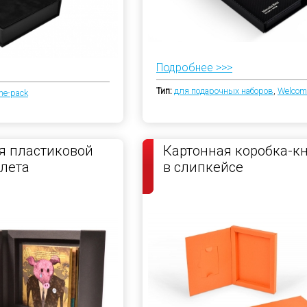
Подробнее >>>
Тип:
для подарочных наборов
,
Welcom
me-pack
я пластиковой
Картонная коробка-к
клета
в слипкейсе