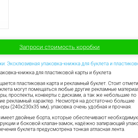
Запроси стоимость коробки
ки: Эксклюзивная упаковка-книжка для буклета и пластиков
аковка-книжка для пластиковой карты и буклета
ается пластиковая карта и рекламный буклет. Стоит отметит
уклета могут помещаться любые другие рекламные материа
ры, проспекты, конверты с дисками, а так же небольшие по
ие рекламный характер. Несмотря на достаточно большие
еры (240х230х35 мм), упаковка очень удобная и прочная.
 имеет двойные борта, которые обеспечивают необходиму
рукции и боковой клапан-замок, надёжно запирающий упак
лечения буклета предусмотрена тонкая атласная лента.