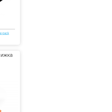
e-pack
нижка