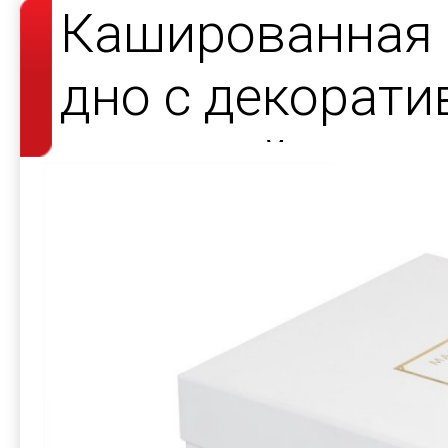
Кашированная 
дно с декорат
атласной лент