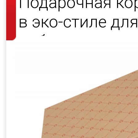
Подарочная ко
в эко-стиле дл
набора