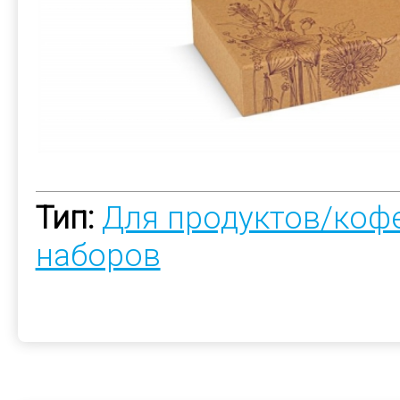
Тип:
Для продуктов/коф
наборов