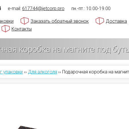
4
e-mail:
617744@jetcorp.pro
пн.-пт.: 10.00-19.00
аковки
Заказать обратный звонок
Доставка
Контакты
ная коробка на магните под бут
г упаковки
››
Для алкоголя
››
Подарочная коробка на магнит