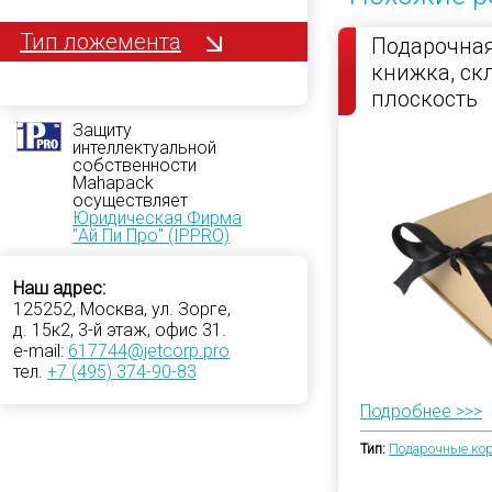
Тип ложемента
Подарочная
книжка, с
плоскость
Защиту
интеллектуальной
собственности
Mahapack
осуществляет
Юридическая Фирма
"Ай Пи Про" (IPPRO)
Наш адрес:
125252, Москва, ул. Зорге,
д. 15к2, 3-й этаж, офис 31.
e-mail:
617744@jetcorp.pro
тел.
+7 (495) 374-90-83
Подробнее >>>
Тип:
Подарочные ко