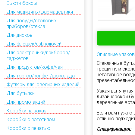
Бьюти-боксы
Для медицины/фармацевтики
Для посуды/столовых
приборов/стекла
Для дисков
Для флешек/usb-ключей
Для электроники/приборов/
Описание упаков
гаджетов
Стеклянные буты
Для продуктов/кофе/чая
трещин или скол
негативное возд
Для тортов/конфет/шоколада
презентабельнос
Футляры для ювелирных изделий
Узкая вытянутая
Для бутылки
дизайнерской бу
Для промо-акций
деревянные вста
Коробки на заказ
Если вам нужно 
отлично подходит
Коробки с логотипом
Коробки с печатью
Спецификация: