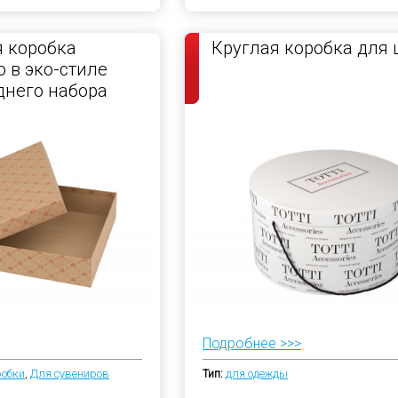
 коробка
Круглая коробка для
 в эко-стиле
днего набора
Подробнее >>>
робки
,
Для сувениров
Тип:
для одежды