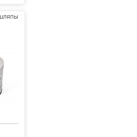
 шляпы