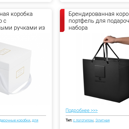
ная коробка
Брендированная коро
 с
портфель для подаро
ными ручками из
набора
енты
Подробнее >>>
дарочные коробки
,
для
Тип:
с логотипом
,
Элитная