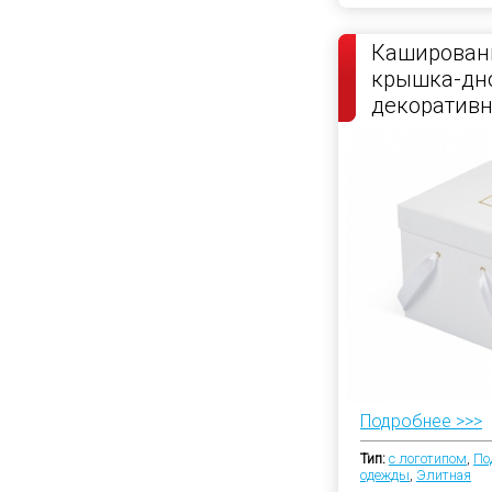
Каширован
крышка-дно
декоратив
атласной л
Подробнее >>>
Тип:
с логотипом
,
По
одежды
,
Элитная