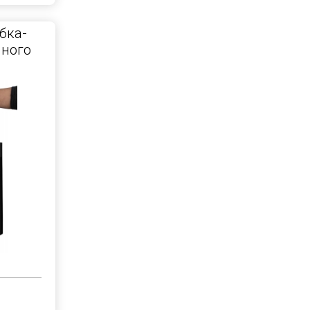
бка-
чного