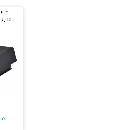
а с
 для
наборов
,