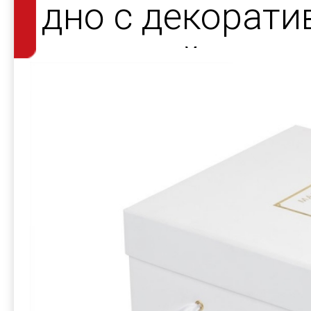
дно с декорат
атласной лент