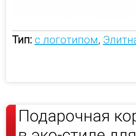
Тип:
с логотипом
,
Элитн
Подарочная ко
в эко-стиле дл