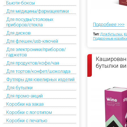
Бьюти-боксы
Для медицины/фармацевтики
Для посуды/столовых
Подробнее >>>
приборов/стекла
Для дисков
Тип:
Для бутылки
,
К
Подарочные коробк
Для флешек/usb-ключей
Для электроники/приборов/
гаджетов
Кашированн
Для продуктов/кофе/чая
бутылки ви
Для тортов/конфет/шоколада
Футляры для ювелирных изделий
Для бутылки
Для промо-акций
Коробки на заказ
Коробки с логотипом
Коробки с печатью