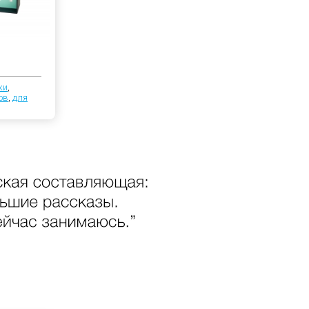
ки
,
ов
,
для