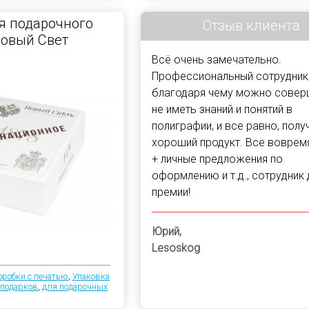
я подарочного
Отзыв клиента
Новый Свет
Всё очень замечательно.
Профессиональный сотрудник
благодаря чему можно сове
не иметь знаний и понятий в
полиграфии, и все равно, полу
хороший продукт. Все вовремя
+ личные предложения по
оформлению и т.д., сотрудник
премии!
Юрий,
Lesoskog
оробки с печатью
,
Упаковка
 подарков
,
для подарочных