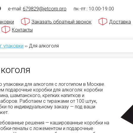
9
e-mail:
679829@jetcorp.pro
пн.-пт.: 10.00-19.00
аковки
Заказать обратный звонок
Доставка
Контакты
г упаковки
››
Для алкоголя
лкоголя
 упаковки для алкоголя с логотипом в Москве.
м подарочные коробки для алкоголя: коробки
вина, шампанского, крепких напитков и
аборов. Работаем с тиражами от 100 штук,
ки по индивидуальному заказу — под ваши
кет.
ебованные решения — кашированные коробки на
робки-пеналы с ложементом и подарочные