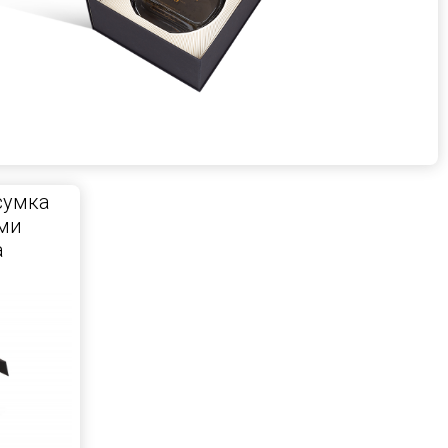
сумка
ми
а