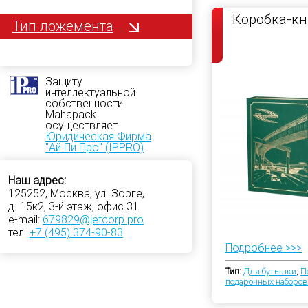
Коробка-кн
Тип ложемента
Защиту
интеллектуальной
собственности
Mahapack
осуществляет
Юридическая Фирма
"Ай Пи Про" (IPPRO)
Наш адрес:
125252, Москва, ул. Зорге,
д. 15к2, 3-й этаж, офис 31.
e-mail:
679829@jetcorp.pro
тел.
+7 (495) 374-90-83
Подробнее >>>
Тип:
Для бутылки
,
П
подарочных наборов