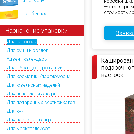
Флагманы
коробки-шкат
— стандарт, 
стоимость за
Особенное
Назначение упаковки
Заявка
Для алкоголя
Для суши и роллов
Адвент-календарь
Кашированн
подарочног
Для образцов продукции
настоек
Для косметики/парфюмерии
Для ювелирных изделий
Для пластиковых карт
Для подарочных сертификатов
Для книг
Для настольных игр
Для маркетплейсов