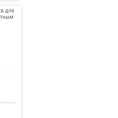
а для
итным