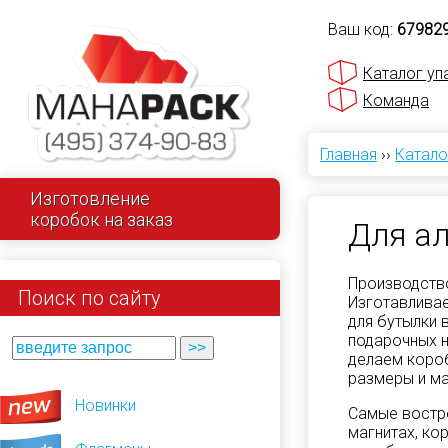
Ваш код:
67982
Каталог уп
Команда
Главная
››
Катало
Изготовление
коробок на заказ
Для а
Производство
Поиск по сайту
Изготавливае
для бутылки 
подарочных н
делаем короб
размеры и ма
Новинки
Самые востр
магнитах, ко