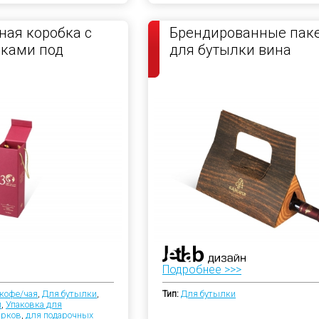
ая коробка с
Брендированные пак
чками под
для бутылки вина
Подробнее >>>
кофе/чая
,
Для бутылки
,
Тип:
Для бутылки
и
,
Упаковка для
арков
,
для подарочных