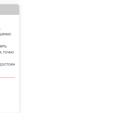
,
ршенно
чить
, точно
 достоен