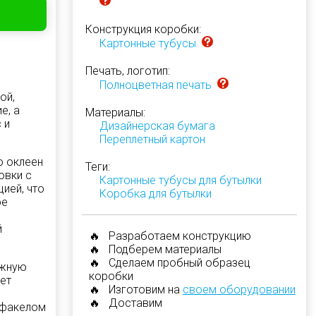
Конструкция коробки:
Картонные тубусы
Печать, логотип:
Полноцветная печать
ой,
е, а
Материалы:
 и
Дизайнерская бумага
Переплетный картон
о оклеен
Теги:
овки с
Картонные тубусы для бутылки
ией, что
Коробка для бутылки
ое
й
🔥 Разработаем конструкцию
🔥 Подберем материалы
🔥 Сделаем пробный образец
ёжную
коробки
ет
🔥 Изготовим на
своем оборудовании
🔥 Доставим
 факелом