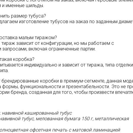
 и именные шильды.
нить размер тубуса?
длагаем изготовление тубусов на заказ по заданным диаме
поставка малым тиражом?
 тираж зависит от конфигурации, но мы работаем с
 запросами, включая ограниченные партии.
 такая коробка?
тывается индивидуально и зависит от тиража, типа отделки
ипа.
ет брендированные коробки в премиум-сегменте, данная мод
 формы, функциональности и презентабельности. Это не п
тории бренда, созданная для того, чтобы произвести впечатл
: навивной кашированный тубус
навивной тубус, мелованная бумага 150 г, металлическая
полноцветная офсетная печать с матовой ламинацией