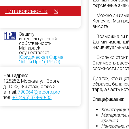
фирменные знаки
Тип ложемента
– Можно ли изме
Конечно. Мы пре
высоте.
Защиту
– Возможна ли 
интеллектуальной
Да, минимальный
собственности
индивидуальными
Mahapack
осуществляет
Юридическая Фирма
– Сколько стоит
"Ай Пи Про" (IPPRO)
Стоимость рассчи
сложности логот
Наш адрес:
Для тех, кто ищ
125252, Москва, ул. Зорге,
образец баланса
д. 15к2, 3-й этаж, офис 31.
тара, а часть ис
e-mail:
790064@jetcorp.pro
тел.
+7 (495) 374-90-83
Спецификация:
Конструкция
Материалы: 
крышка
Нанесение: 