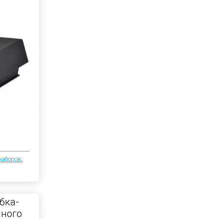
наборов
,
бка-
чного