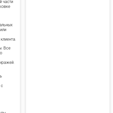
й части
ковке
иальных
 или
клиента.
ы. Все
до
тиражей.
ь
 с
нты,