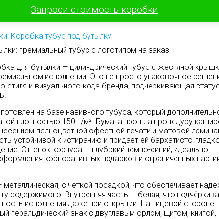
Запроси стоимость коробки
ки: Коробка тубус под бутылку
ылки: премиальный тубус с логотипом на заказ
бка для бутылки — цилиндрический тубус с жестяной крышк
ремиальном исполнении. Это не просто упаковочное решени
о стиля и визуального кода бренда, подчеркивающая статус
ь.
зготовлен на базе навивного тубуса, который дополнительн
гой плотностью 150 г/м². Бумага прошла процедуру кашир
есением полноцветной офсетной печати и матовой ламинац
сть устойчивой к истиранию и придаёт ей бархатисто-гладк
ение. Оттенок корпуса — глубокий темно-синий, идеально
оформления корпоративных подарков и ограниченных парти
 металлическая, с чёткой посадкой, что обеспечивает над
ту содержимого. Внутренняя часть — белая, что подчёркива
атность исполнения даже при открытии. На лицевой стороне
й геральдический знак с двуглавым орлом, щитом, книгой,