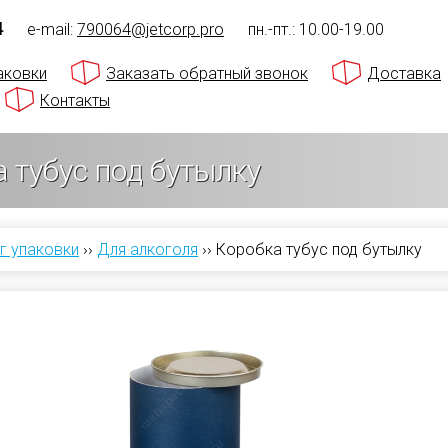
4
e-mail:
790064@jetcorp.pro
пн.-пт.: 10.00-19.00
аковки
Заказать обратный звонок
Доставка
Контакты
 тубус под бутылку
г упаковки
››
Для алкоголя
››
Коробка тубус под бутылку