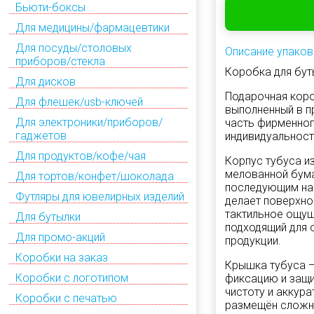
Бьюти-боксы
Для медицины/фармацевтики
Для посуды/столовых
Описание упаков
приборов/стекла
Коробка для бут
Для дисков
Подарочная коро
Для флешек/usb-ключей
выполненный в п
Для электроники/приборов/
часть фирменног
гаджетов
индивидуальност
Для продуктов/кофе/чая
Корпус тубуса и
мелованной бума
Для тортов/конфет/шоколада
последующим нан
Футляры для ювелирных изделий
делает поверхно
тактильное ощущ
Для бутылки
подходящий для 
Для промо-акций
продукции.
Коробки на заказ
Крышка тубуса —
Коробки с логотипом
фиксацию и защи
чистоту и аккур
Коробки с печатью
размещён сложны