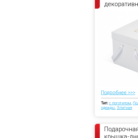
декоратив
атласной л
Подробнее >>>
Тип:
с логотипом
,
По
одежды
,
Элитная
Подарочная
крышка-дно