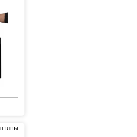
 шляпы