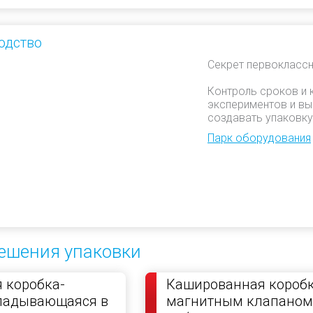
одство
Секрет первоклассн
Контроль сроков и 
экспериментов и вы
создавать упаковку
Парк оборудования
ешения упаковки
 коробка-
Кашированная коробк
кладывающаяся в
магнитным клапаном