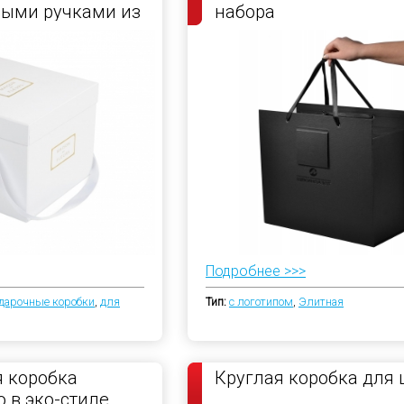
ными ручками из
набора
енты
Подробнее >>>
дарочные коробки
,
для
Тип:
с логотипом
,
Элитная
 коробка
Круглая коробка для
 в эко-стиле