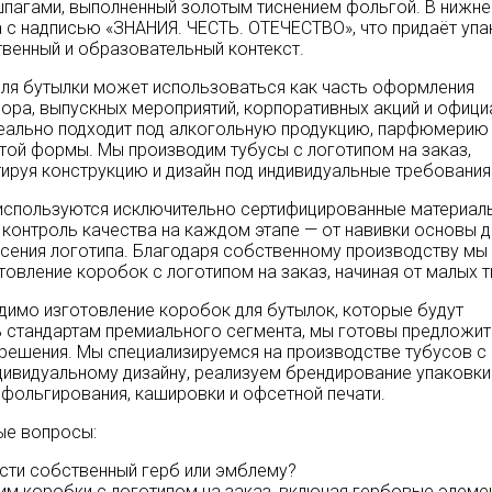
пагами, выполненный золотым тиснением фольгой. В нижне
 с надписью «ЗНАНИЯ. ЧЕСТЬ. ОТЕЧЕСТВО», что придаёт упа
твенный и образовательный контекст.
для бутылки может использоваться как часть оформления
ора, выпускных мероприятий, корпоративных акций и офиц
деально подходит под алкогольную продукцию, парфюмерию
той формы. Мы производим тубусы с логотипом на заказ,
ируя конструкцию и дизайн под индивидуальные требования 
используются исключительно сертифицированные материал
 контроль качества на каждом этапе — от навивки основы 
сения логотипа. Благодаря собственному производству мы
товление коробок с логотипом на заказ, начиная от малых 
димо изготовление коробок для бутылок, которые будут
 стандартам премиального сегмента, мы готовы предложит
решения. Мы специализируемся на производстве тубусов с
дивидуальному дизайну, реализуем брендирование упаковки
фольгирования, кашировки и офсетной печати.
ые вопросы:
сти собственный герб или эмблему?
им коробки с логотипом на заказ, включая гербовые элеме