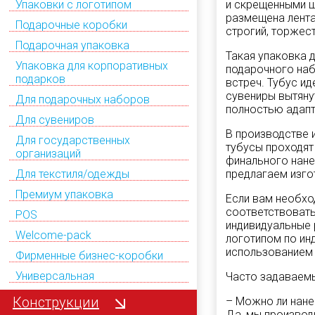
Упаковки с логотипом
и скрещенными ш
размещена лента
Подарочные коробки
строгий, торжес
Подарочная упаковка
Такая упаковка 
Упаковка для корпоративных
подарочного наб
подарков
встреч. Тубус и
сувениры вытяну
Для подарочных наборов
полностью адапт
Для сувениров
В производстве 
Для государственных
тубусы проходят
организаций
финального нане
Для текстиля/одежды
предлагаем изго
Премиум упаковка
Если вам необхо
соответствовать
POS
индивидуальные 
Welcome-pack
логотипом по ин
использованием 
Фирменные бизнес-коробки
Универсальная
Часто задаваем
Конструкции
– Можно ли нане
Да, мы производ