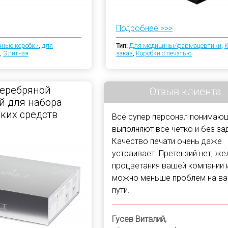
Подробнее >>>
чные коробки
,
для
Тип:
Для медицины/фармацевтики
,
К
,
Элитная
заказ
,
Коробки с печатью
серебряной
Отзыв клиента
й для набора
ких средств
Всё супер персонал понимающ
выполняют всё чётко и без за
Качество печати очень даже
устраивает. Претензий нет, ж
процветания вашей компании 
можно меньше проблем на в
пути.
Гусев Виталий,