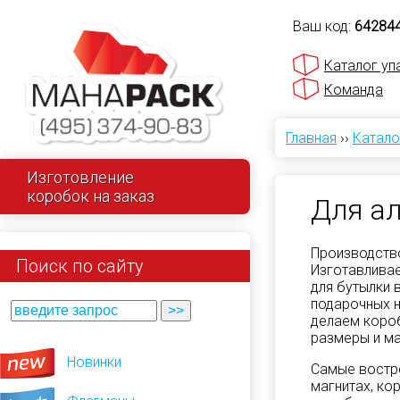
Ваш код:
64284
Каталог уп
Команда
Главная
››
Катало
Изготовление
коробок на заказ
Для а
Производство
Поиск по сайту
Изготавливае
для бутылки 
подарочных н
делаем короб
размеры и ма
Новинки
Самые востр
магнитах, ко