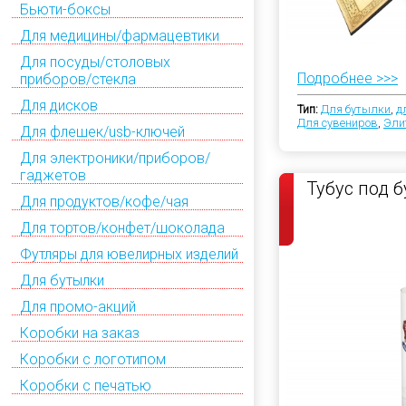
Бьюти-боксы
Для медицины/фармацевтики
Для посуды/столовых
Подробнее >>>
приборов/стекла
Для дисков
Тип:
Для бутылки
,
д
Для сувениров
,
Эли
Для флешек/usb-ключей
Для электроники/приборов/
гаджетов
Тубус под 
Для продуктов/кофе/чая
Для тортов/конфет/шоколада
Футляры для ювелирных изделий
Для бутылки
Для промо-акций
Коробки на заказ
Коробки с логотипом
Коробки с печатью