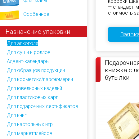
Флагманы
коробки-шкат
— стандарт, 
стоимость за
Особенное
Назначение упаковки
Заявка
Для алкоголя
Для суши и роллов
Адвент-календарь
Подарочная
книжка с 
Для образцов продукции
бутылки
Для косметики/парфюмерии
Для ювелирных изделий
Для пластиковых карт
Для подарочных сертификатов
Для книг
Для настольных игр
Для маркетплейсов