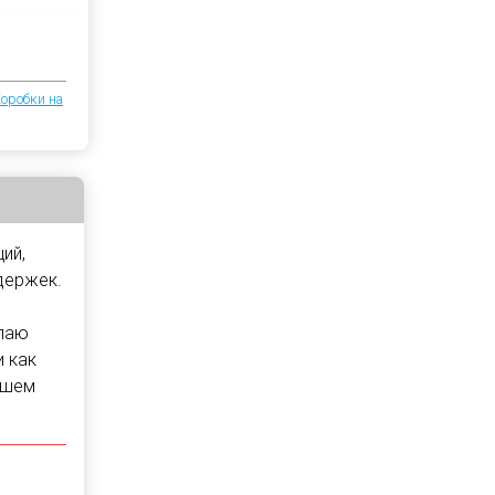
оробки на
ий,
держек.
елаю
и как
ашем