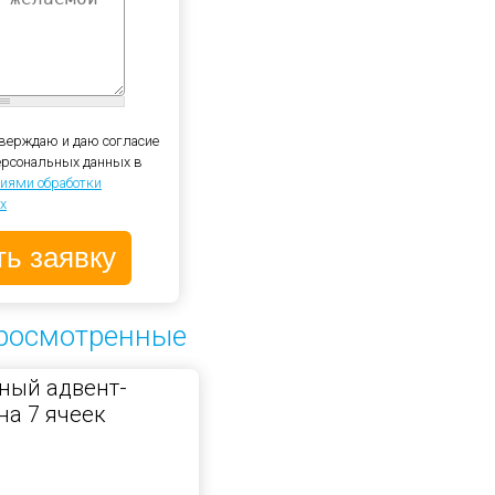
верждаю и даю согласие
персональных данных в
иями обработки
х
росмотренные
ный адвент-
на 7 ячеек