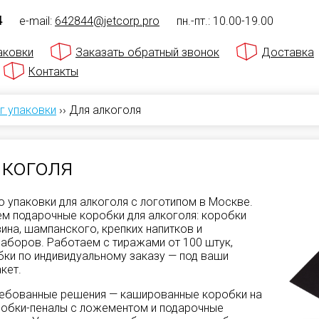
4
e-mail:
642844@jetcorp.pro
пн.-пт.: 10.00-19.00
аковки
Заказать обратный звонок
Доставка
Контакты
г упаковки
››
Для алкоголя
лкоголя
 упаковки для алкоголя с логотипом в Москве.
м подарочные коробки для алкоголя: коробки
вина, шампанского, крепких напитков и
аборов. Работаем с тиражами от 100 штук,
ки по индивидуальному заказу — под ваши
кет.
ебованные решения — кашированные коробки на
робки-пеналы с ложементом и подарочные