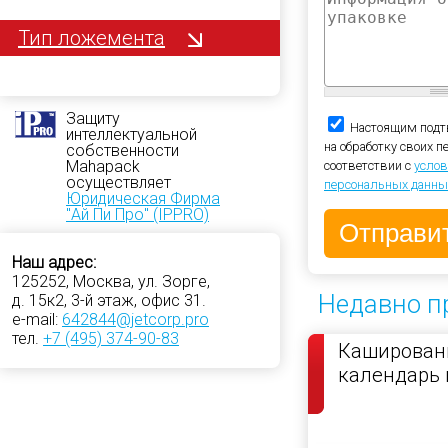
Тип ложемента
Защиту
Настоящим подт
интеллектуальной
на обработку своих 
собственности
Mahapack
соответствии с
услов
осуществляет
персональных данны
Юридическая Фирма
"Ай Пи Про" (IPPRO)
Наш адрес:
125252, Москва, ул. Зорге,
Недавно п
д. 15к2, 3-й этаж, офис 31.
e-mail:
642844@jetcorp.pro
тел.
+7 (495) 374-90-83
Каширован
календарь 