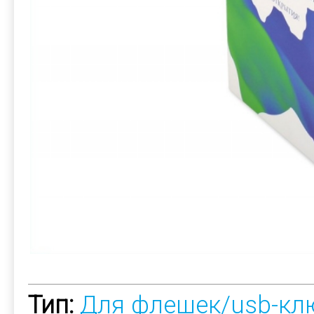
Тип:
Для флешек/usb-кл