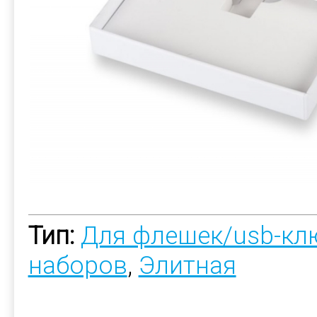
Тип:
Для флешек/usb-кл
наборов
,
Элитная