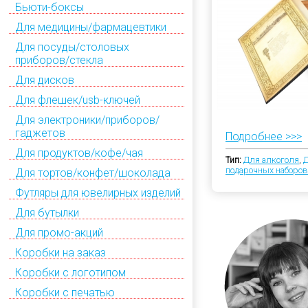
Бьюти-боксы
Для медицины/фармацевтики
Для посуды/столовых
приборов/стекла
Для дисков
Для флешек/usb-ключей
Для электроники/приборов/
гаджетов
Подробнее >>>
Для продуктов/кофе/чая
Тип:
Для алкоголя
,
Д
подарочных наборов
Для тортов/конфет/шоколада
Футляры для ювелирных изделий
Для бутылки
Для промо-акций
Коробки на заказ
Коробки с логотипом
Коробки с печатью