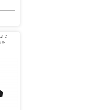
а с
для