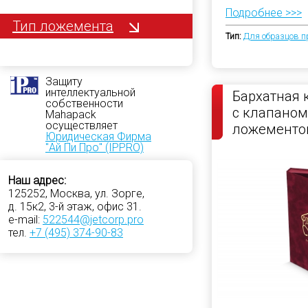
Подробнее >>>
Тип ложемента
Тип:
Для образцов п
Защиту
интеллектуальной
Бархатная 
собственности
с клапаном
Mahapack
осуществляет
ложементо
Юридическая Фирма
"Ай Пи Про" (IPPRO)
Наш адрес:
125252, Москва, ул. Зорге,
д. 15к2, 3-й этаж, офис 31.
e-mail:
522544@jetcorp.pro
тел.
+7 (495) 374-90-83