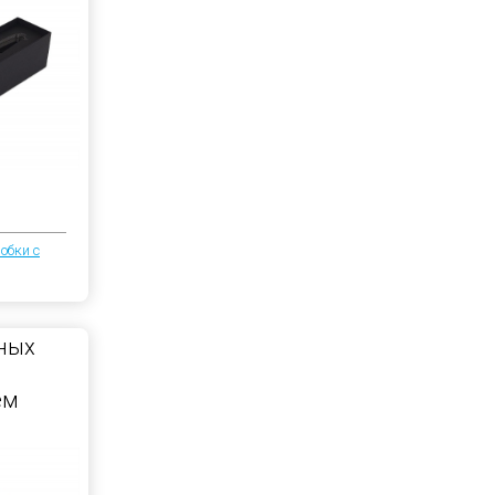
обки с
ных
ем