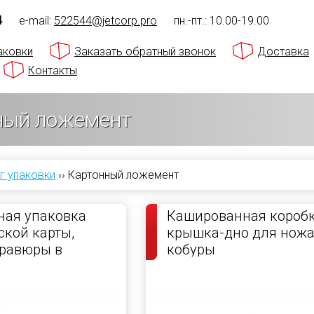
4
e-mail:
522544@jetcorp.pro
пн.-пт.: 10.00-19.00
аковки
Заказать обратный звонок
Доставка
Контакты
ный ложемент
г упаковки
››
Картонный ложемент
ная упаковка
Кашированная короб
ской карты,
крышка-дно для ножа
гравюры в
кобуры
й раме