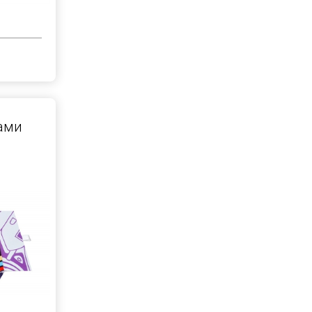
с
ами