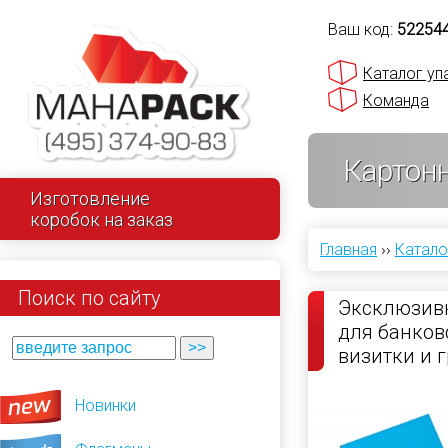
Ваш код:
52254
Каталог уп
Команда
Картон
Изготовление
коробок на заказ
Главная
››
Катало
Поиск по сайту
Эксклюзив
для банков
визитки и 
деревянно
Новинки