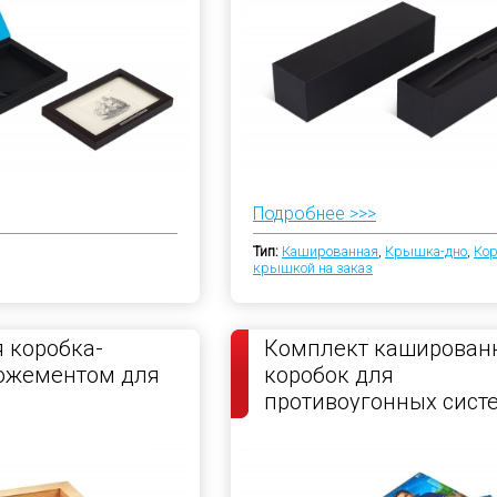
Подробнее >>>
Тип:
Кашированная
,
Крышка-дно
,
Кор
крышкой на заказ
 коробка-
Комплект каширован
ложементом для
коробок для
противоугонных сист