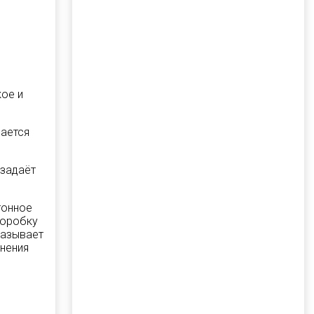
кое и
рается
 задаёт
тонное
коробку
казывает
жнения