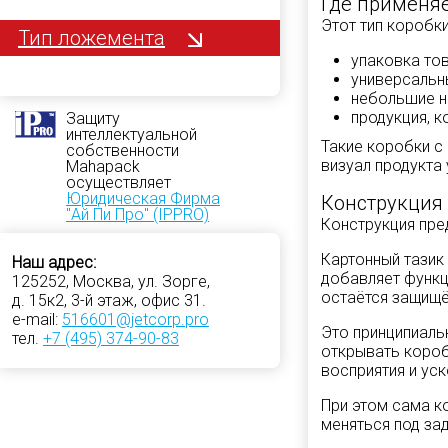
Где применяе
Этот тип коробк
Тип ложемента
упаковка то
универсальн
небольшие н
продукция, 
Защиту
интеллектуальной
Такие коробки с
собственности
визуал продукта
Mahapack
осуществляет
Юридическая Фирма
Конструкция
"Ай Пи Про" (IPPRO)
Конструкция пре
Картонный тази
Наш адрес:
добавляет функц
125252, Москва, ул. Зорге,
остаётся защищё
д. 15к2, 3-й этаж, офис 31.
e-mail:
516601@jetcorp.pro
Это принципиаль
тел.
+7 (495) 374-90-83
открывать короб
восприятия и уск
При этом сама к
меняться под за