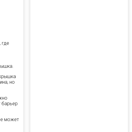
 где
рышка.
-крышка
ина, но
ужно
т барьер
ие может