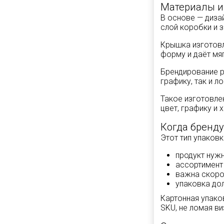
Материалы и
В основе — диза
слой коробки и з
Крышка изготовл
форму и даёт мя
Брендирование р
графику, так и л
Такое изготовле
цвет, графику и 
Когда бренду
Этот тип упаковк
продукт нужн
ассортимент
важна скоро
упаковка дол
Картонная упако
SKU, не ломая в