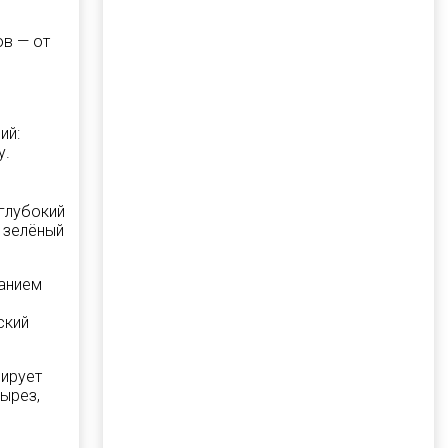
ов — от
ий:
у.
 глубокий
 зелёный
ванием
ский
мирует
вырез,