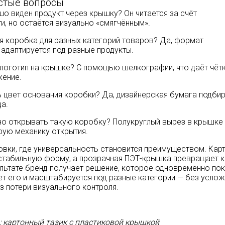
стые вопросы
о виден продукт через крышку? Он читается за счёт
и, но остаётся визуально «смягчённым».
ая коробка для разных категорий товаров? Да, формат
 адаптируется под разные продукты.
 логотип на крышке? С помощью шелкографии, что даёт чёт
жение.
 цвет основания коробки? Да, дизайнерская бумага подби
да.
о открывать такую коробку? Полукруглый вырез в крышке
рую механику открытия.
овки, где универсальность становится преимуществом. Кар
стабильную форму, а прозрачная ПЭТ-крышка превращает 
зультате бренд получает решение, которое одновременно по
ет его и масштабируется под разные категории — без усло
з потери визуального контроля.
: картонный тазик с пластиковой крышкой