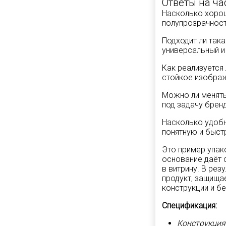
Ответы на ча
Насколько хорош
полупрозрачност
Подходит ли так
универсальный и
Как реализуется
стойкое изобра
Можно ли менять
под задачу брен
Насколько удобн
понятную и быст
Это пример упак
основание даёт 
в витрину. В ре
продукт, защища
конструкции и бе
Спецификация:
Конструкция