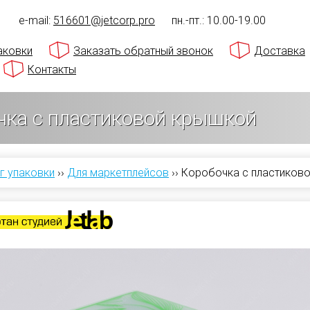
1
e-mail:
516601@jetcorp.pro
пн.-пт.: 10.00-19.00
аковки
Заказать обратный звонок
Доставка
Контакты
чка с пластиковой крышкой
г упаковки
››
Для маркетплейсов
››
Коробочка с пластиков