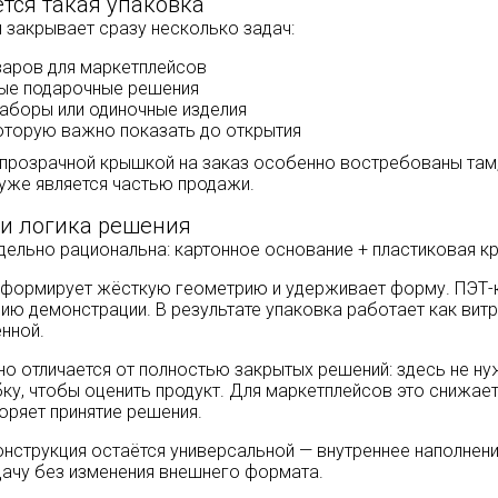
тся такая упаковка
и закрывает сразу несколько задач:
варов для маркетплейсов
ые подарочные решения
аборы или одиночные изделия
которую важно показать до открытия
 прозрачной крышкой на заказ особенно востребованы там,
 уже является частью продажи.
 и логика решения
дельно рациональна: картонное основание + пластиковая к
к формирует жёсткую геометрию и удерживает форму. ПЭТ
ию демонстрации. В результате упаковка работает как витр
нной.
но отличается от полностью закрытых решений: здесь не н
ку, чтобы оценить продукт. Для маркетплейсов это снижае
оряет принятие решения.
онструкция остаётся универсальной — внутреннее наполнен
дачу без изменения внешнего формата.