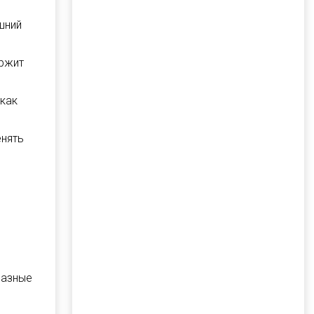
шний
ержит
как
енять
разные