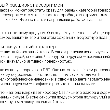
орый расширяет ассортимент
упаковки может работать сразу для разных категорий товар
сессуаров — это уже не просто коробка, а инструмент для
 линейки. Именно в этом направлении работает данная
 к конкретному продукту. Она задаёт универсальный сценар
имое, защитить его и при этом сохранить аккуратную подач
 и визуальный характер
— плотный картонный тазик. В одном решении используется
нок с гладкой, спокойной фактурой, в другом — насыщенный
вой, визуально активной поверхностью.
а из полупрозрачного ПЭТ. Она матовая, с лёгким рассеи
 чему содержимое читается, но не выглядит «голым». На
елкографическое нанесение: в одном варианте геометриче
типом, в другом — графика с растительными линиями.
точная: она накрывает коробку без лишнего зазора и фор
ранный силуэт. В зоне открытия предусмотрен полукруглый 
понятную механику взаимодействия.