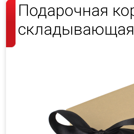
Подарочная ко
складывающаяс