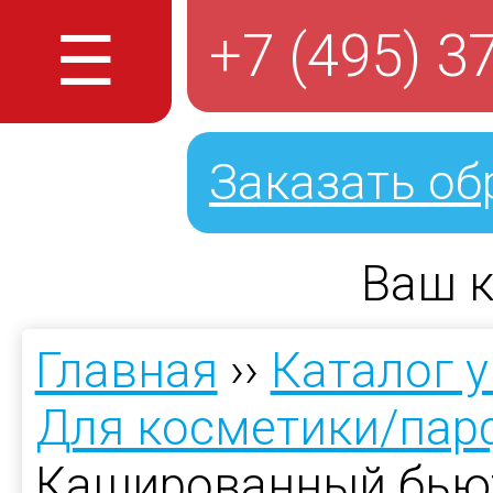
☰
+7 (495) 3
Заказать об
Ваш к
Главная
››
Каталог 
Для косметики/па
Кашированный бьют