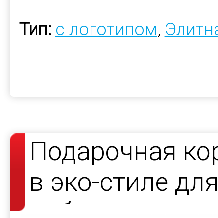
Тип:
с логотипом
,
Элитн
Подарочная ко
в эко-стиле дл
набора