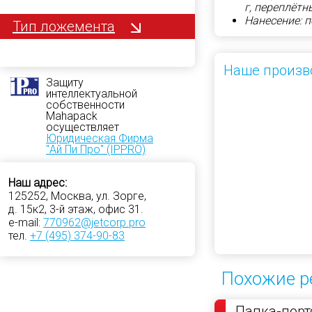
г, переплётн
Нанесение: 
Тип ложемента
Наше произв
Защиту
интеллектуальной
собственности
Mahapack
осуществляет
Юридическая Фирма
"Ай Пи Про" (IPPRO)
Наш адрес:
125252, Москва, ул. Зорге,
д. 15к2, 3-й этаж, офис 31.
e-mail:
770962@jetcorp.pro
тел.
+7 (495) 374-90-83
Похожие р
Папка-порт