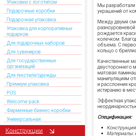
Упаковки с логотипом
Мы разработали 
Подарочные коробки
украшений от ко
Подарочная упаковка
Между двумя сме
разноуровневой 
Упаковка для корпоративных
рождается краси
подарков
колечком. Благо
Для подарочных наборов
объема. С перво
кольцо с брилли
Для сувениров
Для государственных
Качественные ма
организаций
двустороннего м
матовая ламинац
Для текстиля/одежды
манипуляциям от
Премиум упаковка
и расслоения кр
истиранию в мес
POS
Эффектная упако
Welcome-pack
неординарность
Фирменные бизнес-коробки
Спецификация:
Универсальная
Конструкция
Конструкции
Материалы: 