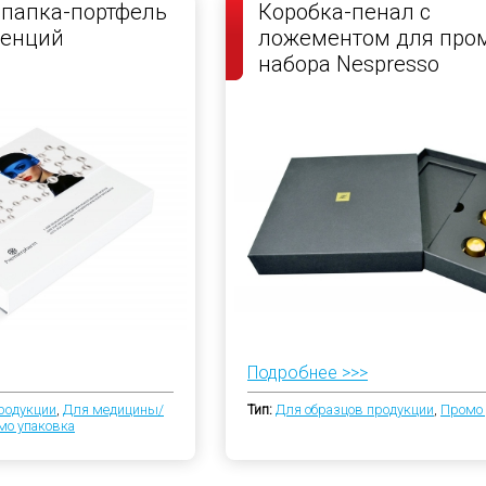
папка-портфель
Коробка-пенал с
ренций
ложементом для про
набора Nespresso
Подробнее >>>
родукции
,
Для медицины/
Тип:
Для образцов продукции
,
Промо 
мо упаковка