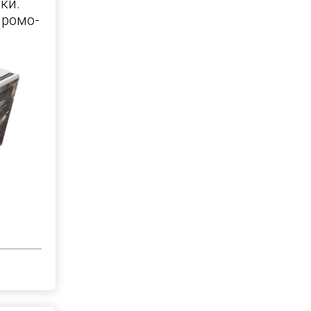
ки.
промо-