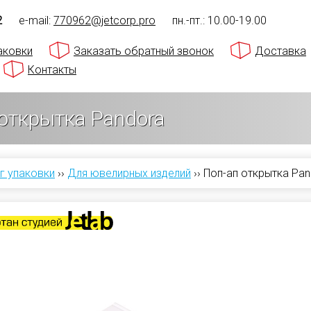
2
e-mail:
770962@jetcorp.pro
пн.-пт.: 10.00-19.00
аковки
Заказать обратный звонок
Доставка
Контакты
открытка Pandora
г упаковки
››
Для ювелирных изделий
››
Поп-ап открытка Pan