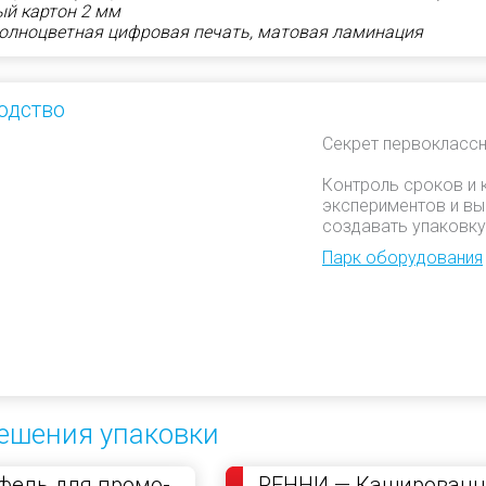
ый картон 2 мм
полноцветная цифровая печать, матовая ламинация
одство
Секрет первоклассн
Контроль сроков и 
экспериментов и вы
создавать упаковку
Парк оборудования
ешения упаковки
фель для промо-
РЕННИ — Каширован