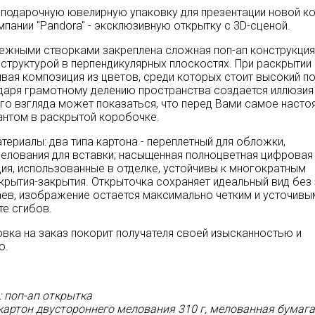
подарочную ювелирную упаковку для презентации новой к
мпании "Pandora" - эксклюзивную открытку с 3D-сценой.
жными створками закреплена сложная поп-ап конструкция
структурой в перпендикулярных плоскостях. При раскрытии
вая композиция из цветов, среди которых стоит высокий п
даря грамотному делению пространства создается иллюзия
го взгляда может показаться, что перед Вами самое наст
антом в раскрытой коробочке.
териалы: два типа картона - переплетный для обложки,
елования для вставки; насыщенная полноцветная цифровая 
ия, использованные в отделке, устойчивы к многократным
крытия-закрытия. Открыточка сохраняет идеальный вид без
аев, изображение остается максимально четким и усточивы
те сгибов.
вка на заказ покорит получателя своей изысканностью и
ю.
: поп-ап открытка
картон двустороннего мелования 310 г, мелованная бумага