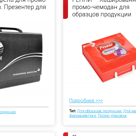
. Презентер для
промо-чемодан для
образцов продукции
Подробнее >>>
Тип:
Для образцов продукции
,
Для м
родукции
фармацевтики
,
Промо упаковка