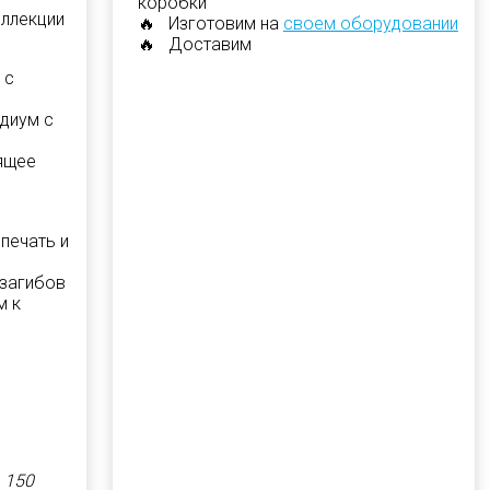
коробки
оллекции
🔥 Изготовим на
своем оборудовании
🔥 Доставим
 с
одиум с
оящее
печать и
 загибов
м к
 150