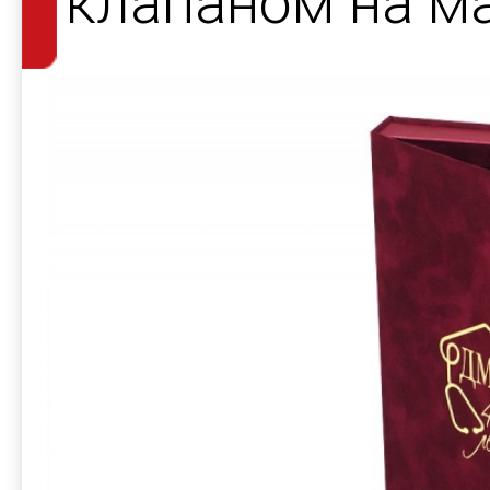
клапаном на ма
ложементом дл