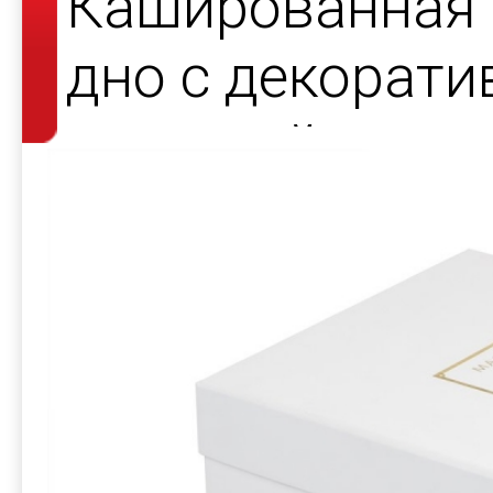
Кашированная 
дно с декорат
атласной лент