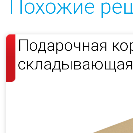
Похожие ре
Подарочная ко
складывающаяс