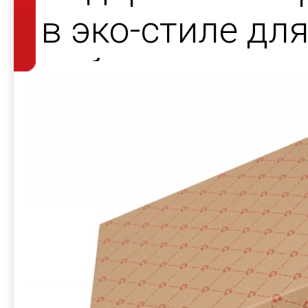
в эко-стиле дл
набора