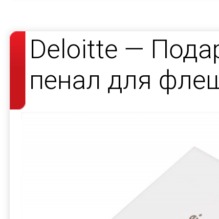
Deloitte — Под
пенал для фле