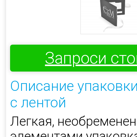
Запроси ст
Описание упаковки
с лентой
Легкая, необремене
элементами упаковка