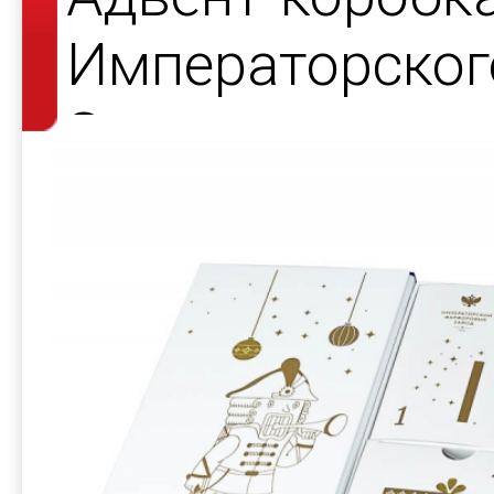
Императорског
Завода