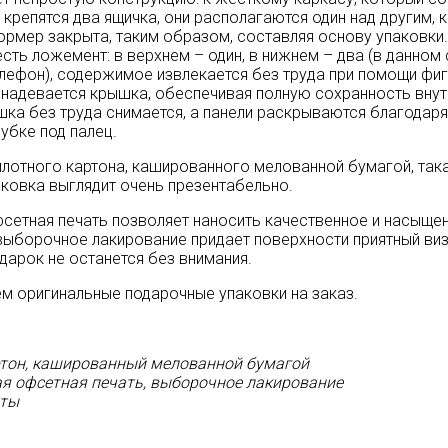
 крепятся два ящичка, они располагаются один над другим, 
рмер закрыта, таким образом, составляя основу упаковки.
сть ложемент: в верхнем – один, в нижнем – два (в данном
лефон), содержимое извлекается без труда при помощи фи
 надевается крышка, обеспечивая полную сохранность вну
шка без труда снимается, а панели раскрываются благодаря
убке под палец.
плотного картона, кашированного мелованной бумагой, так
ковка выглядит очень презентабельно.
сетная печать позволяет наносить качественное и насыще
выборочное лакирование придает поверхности приятный ви
дарок не останется без внимания.
м оригинальные подарочные упаковки на заказ.
тон, кашированный мелованной бумагой
я офсетная печать, выборочное лакирование
оты