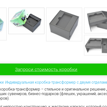
Запроси стоимость коробки
ки: Индивидуальная коробка-трансформер с двумя отделам
коробка-трансформер – стильное и оригинальное решение 
ших сувениров, бизнес-подарков (флешек, украшений, аксе
ров).
ет непростую конструкцию: к жесткому каркасу, который со