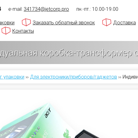
4
e-mail:
341734@jetcorp.pro
пн.-пт.: 10.00-19.00
аковки
Заказать обратный звонок
Доставка
Контакты
дуальная коробка-трансформер с
г упаковки
››
Для электроники/приборов/гаджетов
››
Индив