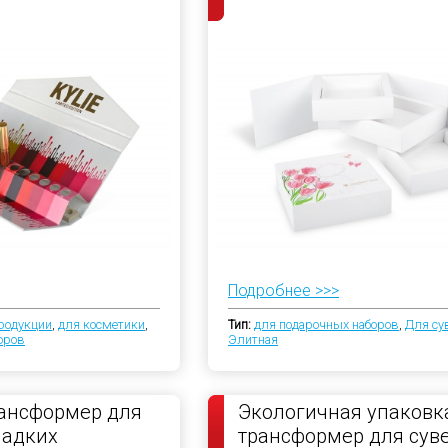
Подробнее >>>
родукции
,
для косметики
,
Тип:
для подарочных наборов
,
Для су
оров
Элитная
ансформер для
Экологичная упаковк
ладких
трансформер для сув