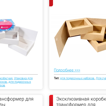
Подробнее >>>
кофе/чая
,
Упаковка для
Тип:
для подарочных наборов
,
Для су
арков
,
для подарочных
иров
ансформер для
Эксклюзивная коробк
оды
трансформер для