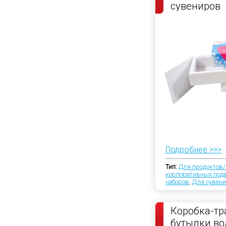
сувениров
Подробнее >>>
Тип:
Для продуктов/
корпоративных под
наборов
,
Для сувен
Коробка-тр
бутылки в