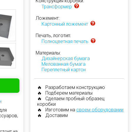
Конструкция коробки:
Трансформер
Ложемент:
Картонный ложемент
Печать, логотип:
Полноцветная печать
Материалы:
Дизайнерская бумага
Мелованная бумага
Переплетный картон
🔥 Разработаем конструкцию
🔥 Подберем материалы
🔥 Сделаем пробный образец
и
коробки
🔥 Изготовим на
своем оборудовании
для
🔥 Доставим
ссуаров,
стоит из