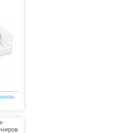
вениров
,
а-
ениров