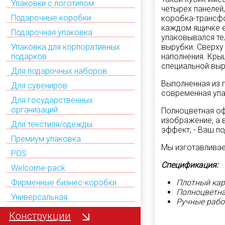
Упаковки с логотипом
четырех панелей,
Подарочные коробки
коробка-трансфо
каждом ящичке е
Подарочная упаковка
упаковывался те
вырубки. Сверху
Упаковка для корпоративных
наполнения. Кры
подарков
специальной выр
Для подарочных наборов
Выполненная из 
Для сувениров
современная упа
Для государственных
организаций
Полноцветная оф
изображение, а 
Для текстиля/одежды
эффект, - Ваш по
Премиум упаковка
Мы изготавливае
POS
Спецификация:
Welcome-pack
Плотный кар
Фирменные бизнес-коробки
Полноцветна
Универсальная
Ручные раб
Конструкции