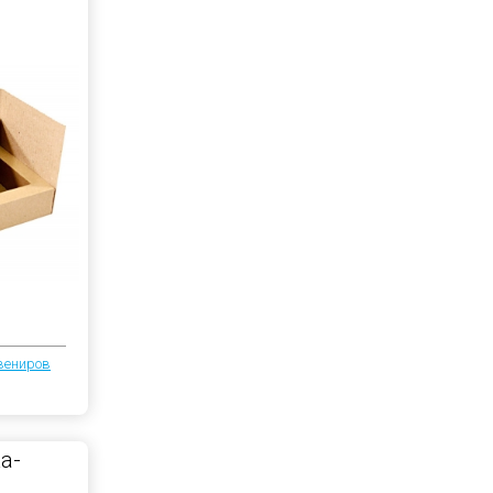
вениров
а-