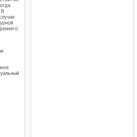
когда
 В
 случае
гурной
треннего
ая
нное
зуальный