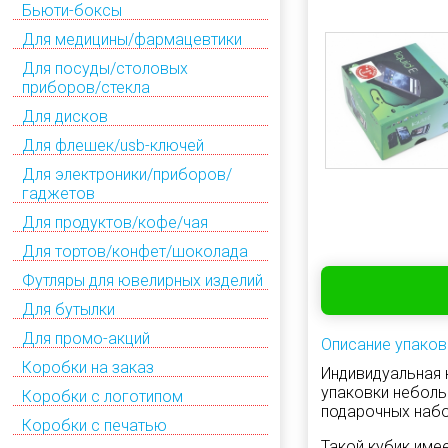
Бьюти-боксы
Для медицины/фармацевтики
Для посуды/столовых
приборов/стекла
Для дисков
Для флешек/usb-ключей
Для электроники/приборов/
гаджетов
Для продуктов/кофе/чая
Для тортов/конфет/шоколада
Футляры для ювелирных изделий
Для бутылки
Для промо-акций
Описание упаков
Коробки на заказ
Индивидуальная 
упаковки неболь
Коробки с логотипом
подарочных набо
Коробки с печатью
Такой кубик име