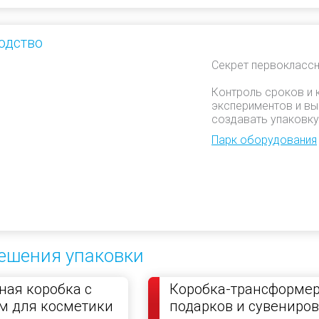
одство
Секрет первоклассн
Контроль сроков и 
экспериментов и вы
создавать упаковку
Парк оборудования
ешения упаковки
ая коробка с
Коробка-трансформер
м для косметики
подарков и сувениров