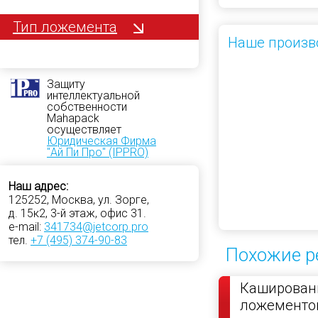
Тип ложемента
Наше произв
Защиту
интеллектуальной
собственности
Mahapack
осуществляет
Юридическая Фирма
"Ай Пи Про" (IPPRO)
Наш адрес:
125252, Москва, ул. Зорге,
д. 15к2, 3-й этаж, офис 31.
e-mail:
341734@jetcorp.pro
тел.
+7 (495) 374-90-83
Похожие р
Кашированн
ложементо