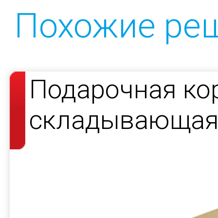
Похожие ре
Подарочная ко
складывающаяс