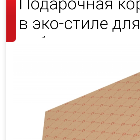
Подарочная ко
в эко-стиле дл
набора