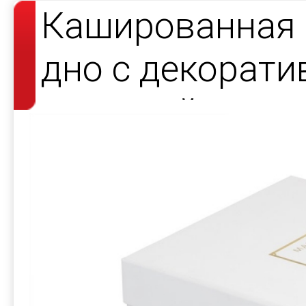
Кашированная 
дно с декорат
атласной лент