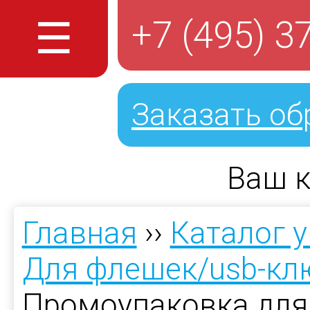
☰
+7 (495) 3
Заказать об
Ваш к
Главная
››
Каталог 
Для флешек/usb-кл
Промоупаковка для