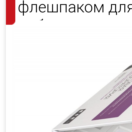
флешпаком дл
лаборатории