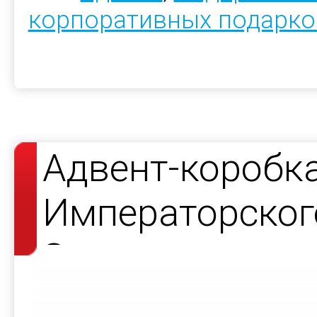
корпоративных подарко
Адвент-коробк
Императорског
Завода