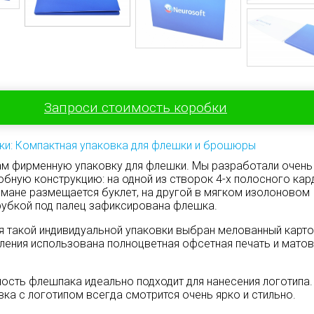
Запроси стоимость коробки
ки: Компактная упаковка для флешки и брошюры
м фирменную упаковку для флешки. Мы разработали очень
обную конструкцию: на одной из створок 4-х полосного кар
мане размещается буклет, на другой в мягком изолоновом
убкой под палец зафиксирована флешка.
я такой индивидуальной упаковки выбран мелованный картон
ения использована полноцветная офсетная печать и мато
ость флешпака идеально подходит для нанесения логотипа.
вка с логотипом всегда смотрится очень ярко и стильно.