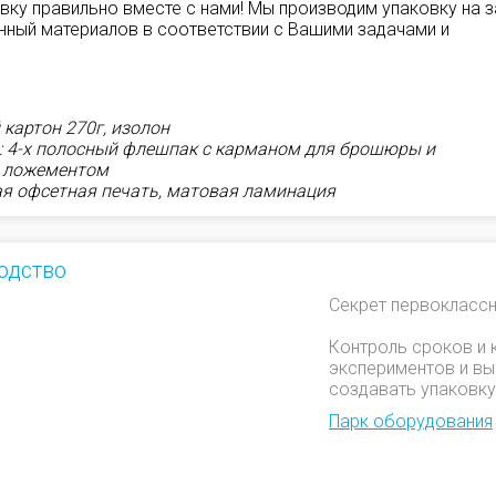
вку правильно вместе с нами! Мы производим упаковку на з
ный материалов в соответствии с Вашими задачами и
картон 270г, изолон
: 4-х полосный флешпак с карманом для брошюры и
 ложементом
я офсетная печать, матовая ламинация
одство
Секрет первоклассн
Контроль сроков и 
экспериментов и вы
создавать упаковку
Парк оборудования