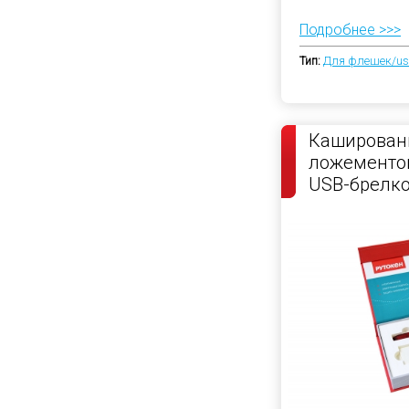
Подробнее >>>
Тип:
Для флешек/u
Кашированн
ложементо
USB-брелк