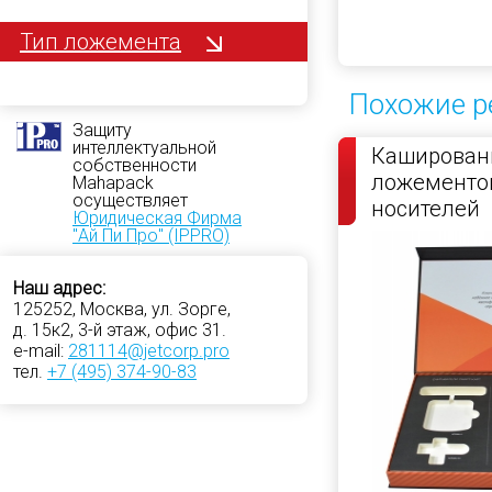
Тип ложемента
Похожие р
Защиту
интеллектуальной
Кашированн
собственности
ложементо
Mahapack
осуществляет
носителей
Юридическая Фирма
"Ай Пи Про" (IPPRO)
Наш адрес:
125252, Москва, ул. Зорге,
д. 15к2, 3-й этаж, офис 31.
e-mail:
281114@jetcorp.pro
тел.
+7 (495) 374-90-83