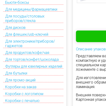
Бьюти-боксы
Для медицины/фармацевтики
Для посуды/столовых
приборов/стекла
Для дисков
Для флешек/usb-ключей
Для электроники/приборов/
гаджетов
Описание упаков
Для продуктов/кофе/чая
Представляем ва
Для тортов/конфет/шоколада
компактную и уд
специальном кар
Футляры для ювелирных изделий
ложементе с выр
Для бутылки
Для изготовлени
Для промо-акций
внешнего обрамл
ламинация.
Коробки на заказ
Коробки с логотипом
Внешняя поверхн
Картонная упако
Коробки с печатью