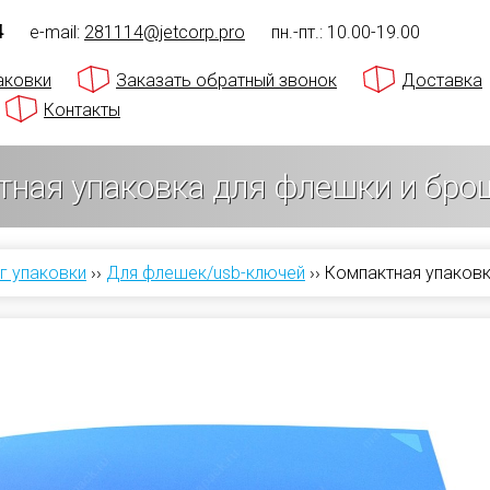
4
e-mail:
281114@jetcorp.pro
пн.-пт.: 10.00-19.00
аковки
Заказать обратный звонок
Доставка
Контакты
тная упаковка для флешки и бр
г упаковки
››
Для флешек/usb-ключей
››
Компактная упаков