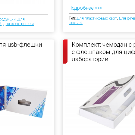
Подробнее >>>
Тип:
Для пластиковых карт
,
Для фле
родукции
,
Для
ключей
й
,
для электроники
ля usb-флешки
Комплект: чемодан с 
с флешпаком для ци
лаборатории