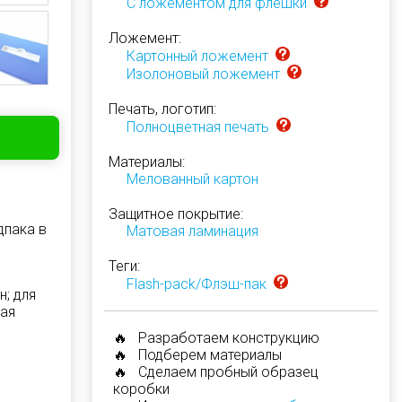
С ложементом для флешки
Ложемент:
Картонный ложемент
Изолоновый ложемент
Печать, логотип:
Полноцветная печать
Материалы:
Мелованный картон
Защитное покрытие:
дпака в
Матовая ламинация
Теги:
Flash-pack/Флэш-пак
; для
вая
🔥 Разработаем конструкцию
🔥 Подберем материалы
🔥 Сделаем пробный образец
коробки