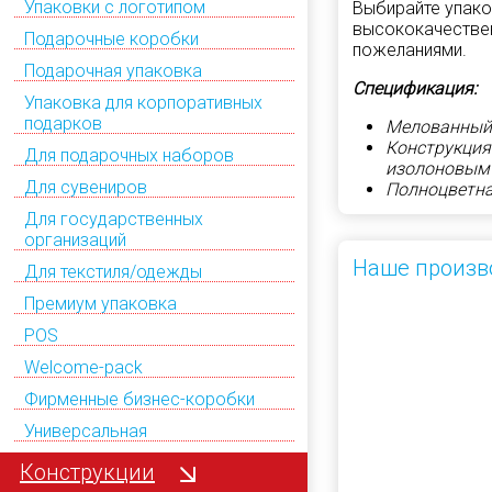
Упаковки с логотипом
Выбирайте упако
высококачествен
Подарочные коробки
пожеланиями.
Подарочная упаковка
Спецификация:
Упаковка для корпоративных
подарков
Мелованный 
Конструкция
Для подарочных наборов
изолоновым
Для сувениров
Полноцветна
Для государственных
организаций
Наше произв
Для текстиля/одежды
Премиум упаковка
POS
Welcome-pack
Фирменные бизнес-коробки
Универсальная
Конструкции