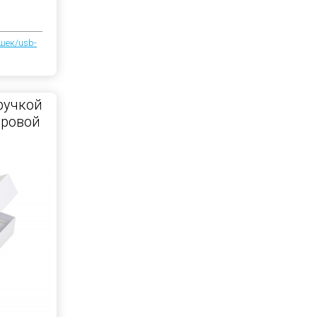
шек/usb-
ручкой
фровой