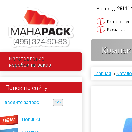
Ваш код:
28111
Каталог уп
Команда
Компак
Изготовление
коробок на заказ
Главная
››
Катало
Поиск по сайту
Новинки