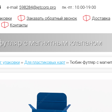
4
e-mail:
598284@jetcorp.pro
пн.-пт.: 10.00-19.00
аковки
Заказать обратный звонок
Доставка
Контакты
футляр с магнитным клапаном
г упаковки
››
Для пластиковых карт
››
Тюбик-футляр с магни