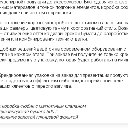
сувенирной продукции до аксессуаров. Благодаря использ
нных материалов и точной подгонке элементов, коробка со
вид даже при частом открывании.
зготовление картонных коробок с логотипом в аналогично
ваши размеры, цветовую гамму и корпоративный стиль. Во
— от изменения оттенка дизайнерской бумаги до разработк
ения или комбинирования техник отделки.
одобных решений ведётся на современном оборудовании с
тва на каждом этапе. При заказе вы получите не только кра
ески продуманную упаковку, которая будет работать на ими
рендированная упаковка на заказ для презентации продукта
нет надёжным и эффектным выбором, который произведёт
аших клиентов с первого взгляда.
: коробка-тюбик с магнитным клапаном
дизайнерская бумага 300 г
тиснение золотой глянцевой фольгой