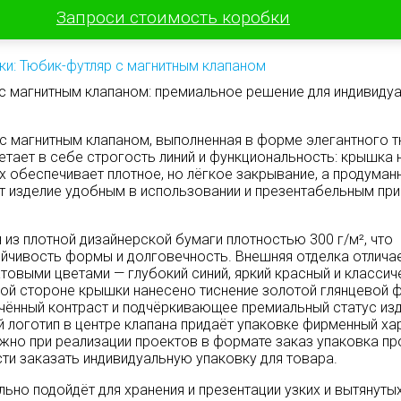
Запроси стоимость коробки
ки: Тюбик-футляр с магнитным клапаном
с магнитным клапаном: премиальное решение для индивиду
с магнитным клапаном, выполненная в форме элегантного т
етает в себе строгость линий и функциональность: крышка 
х обеспечивает плотное, но лёгкое закрывание, а продуман
т изделие удобным в использовании и презентабельным при
 из плотной дизайнерской бумаги плотностью 300 г/м², что
ойчивость формы и долговечность. Внешняя отделка отлича
овыми цветами — глубокий синий, яркий красный и классич
вой стороне крышки нанесено тиснение золотой глянцевой 
ённый контраст и подчёркивающее премиальный статус изд
 логотип в центре клапана придаёт упаковке фирменный хар
жно при реализации проектов в формате заказ упаковка пр
ти заказать индивидуальную упаковку для товара.
ьно подойдёт для хранения и презентации узких и вытянуты