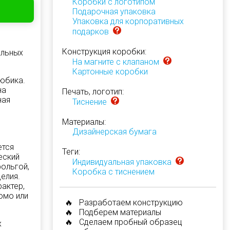
Коробки с логотипом
Подарочная упаковка
Упаковка для корпоративных
подарков
Конструкция коробки:
альных
На магните с клапаном
Картонные коробки
юбика.
на
Печать, логотип:
ная
Тиснение
Материалы:
Дизайнерская бумага
ется
Теги:
еский
Индивидуальная упаковка
фольгой,
Коробка с тиснением
елия.
актер,
омо или
🔥 Разработаем конструкцию
🔥 Подберем материалы
🔥 Сделаем пробный образец
х