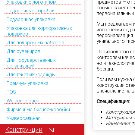
Упаковки с логотипом
предметов — от 
только качестве
Подарочные коробки
первоначальный 
Подарочная упаковка
Мы предлагаем и
Упаковка для корпоративных
исполнении под 
подарков
персонализация 
уникального тисн
Для подарочных наборов
Для сувениров
Производство п
контролем качес
Для государственных
но и технологич
организаций
бренда.
Для текстиля/одежды
Если вам нужна б
Премиум упаковка
конструкция ста
впечатление на в
POS
Welcome-pack
Спецификация:
Фирменные бизнес-коробки
Конструкция
Материалы: 
Универсальная
Нанесение: 
Конструкции