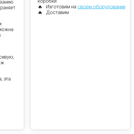
коробки
ованию
🔥 Изготовим на
своем оборудовании
храняет
🔥 Доставим
м
зможна
и
сивую,
дж
, эта