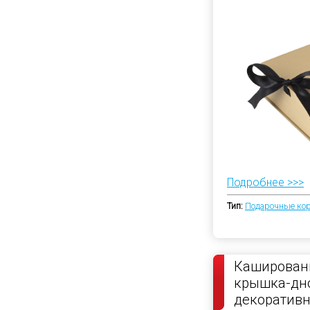
Подробнее >>>
Тип:
Подарочные ко
Каширован
крышка-дно
декоратив