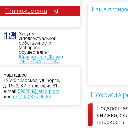
Наше произв
Тип ложемента
Защиту
интеллектуальной
собственности
Mahapack
осуществляет
Юридическая Фирма
"Ай Пи Про" (IPPRO)
Наш адрес:
125252, Москва, ул. Зорге,
д. 15к2, 3-й этаж, офис 31.
e-mail:
598284@jetcorp.pro
Похожие р
тел.
+7 (495) 374-90-83
Подарочная
книжка, с
плоскость