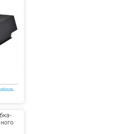
наборов
,
бка-
чного