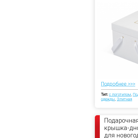
атласной л
Подробнее >>>
Тип:
с логотипом
,
По
одежды
,
Элитная
Подарочная
крышка-дно
для нового