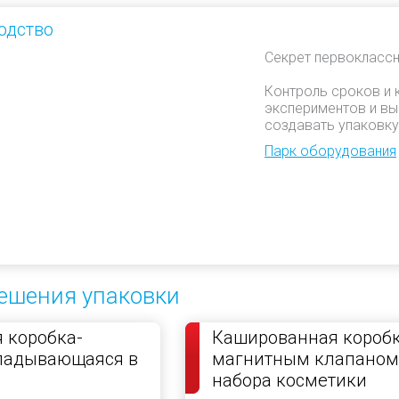
одство
Секрет первоклассн
Контроль сроков и 
экспериментов и вы
создавать упаковку
Парк оборудования
ешения упаковки
 коробка-
Кашированная коробк
кладывающаяся в
магнитным клапаном
набора косметики