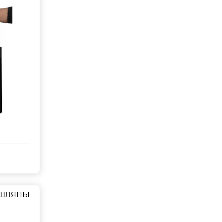
 шляпы