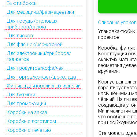
Бьюти-боксы
Для медицины/фармацевтики
Для посуды/столовых
Описание упаков
приборов/стекла
Упаковка-тюбик 
Для дисков
проектов
Для флешек/usb-ключей
Коробка-футляр 
Для электроники/приборов/
Конструкция соч
гаджетов
скрытых магнита
геометрия делае
Для продуктов/кофе/чая
вручении.
Для тортов/конфет/шоколада
Корпус выполнен
Футляры для ювелирных изделий
гарантирует уст
насыщенными мат
Для бутылки
чёрный. На лице
Для промо-акций
создающее утонч
Минималистичный
Коробки на заказ
что особенно ва
Коробки с логотипом
при необходимос
Коробки с печатью
Эта модель идеал