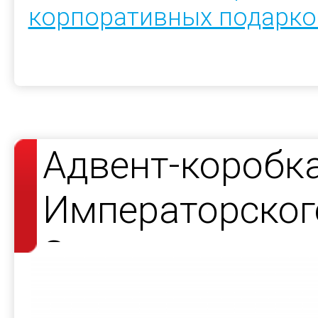
корпоративных подарко
Адвент-коробк
Императорског
Завода