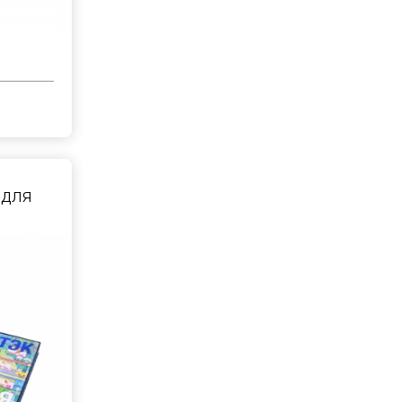
с
 для