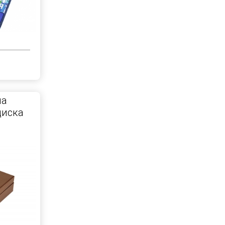
на
диска