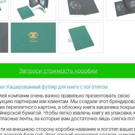
Запроси стоимость коробки
ки: Кашированный футляр для книги с логотипом
лей компании очень важно правильно презентовать свою
кцию партнерам или клиентам. Мы создали этот брендиров
 из переплетного картона, а обложку книги заказчика покры
йнерской бумагой. Чтобы легко извлечь книгу из упаковки,
тласные ленты, за которые вам достаточно лишь слегка пот
и на внешнюю сторону коробки название и логотип вашег
я золотой фольгой. Этот способ позволяет создать уникал