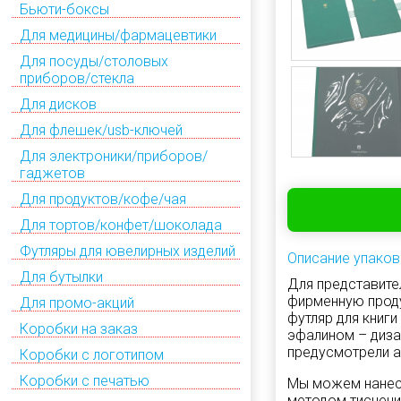
Бьюти-боксы
Для медицины/фармацевтики
Для посуды/столовых
приборов/стекла
Для дисков
Для флешек/usb-ключей
Для электроники/приборов/
гаджетов
Для продуктов/кофе/чая
Для тортов/конфет/шоколада
Футляры для ювелирных изделий
Описание упаков
Для бутылки
Для представите
фирменную проду
Для промо-акций
футляр для книги
Коробки на заказ
эфалином – диза
предусмотрели а
Коробки с логотипом
Коробки с печатью
Мы можем нанест
методом тиснени