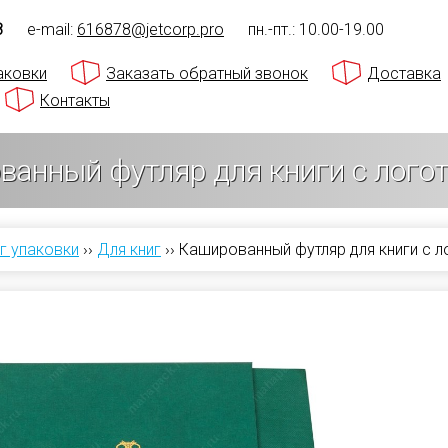
8
e-mail:
616878@jetcorp.pro
пн.-пт.: 10.00-19.00
аковки
Заказать обратный звонок
Доставка
Контакты
ванный футляр для книги с лого
г упаковки
››
Для книг
››
Кашированный футляр для книги с 