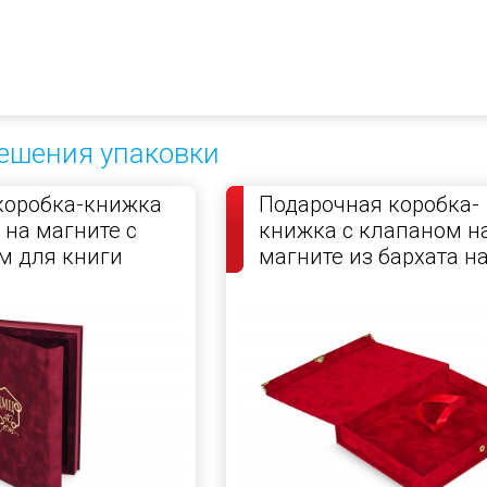
ешения упаковки
коробка-книжка
Подарочная коробка-
 на магните с
книжка с клапаном н
м для книги
магните из бархата н
кнопке