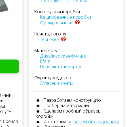
Упаковки с логотипом
Конструкция коробки:
Кашированные коробки
Футляр для книг
Печать, логотип:
Тиснение
Материалы:
Дизайнерская бумага
Efalin
Переплетный картон
Фурнитура\декор:
Атласные ленты
анный
🔥 Разработаем конструкцию
ли
🔥 Подберем материалы
 мы
🔥 Сделаем пробный образец
януть.
коробки
о бренда
🔥 Изготовим на
своем оборудовании
ьный