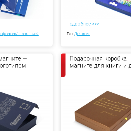
Подробнее >>>
я флешек/usb-ключей
Тип:
Для книг
магните —
Подарочная коробка 
логотипом
магните для книги и 