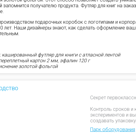
й запомнится получателю продукта. Футляр для книг на зака
е.
роизводством подарочных коробок с логотипами и корпор
10 лет. Наши дизайнеры знают, как сделать оформление ва
тельным.
: кашированный футляр для книги с атласной лентой
переплетный картон 2 мм, эфалин 120 г
тиснение золотой фольгой
одство
Секрет первоклассн
Контроль сроков и 
экспериментов и вы
создавать упаковку
Парк оборудования