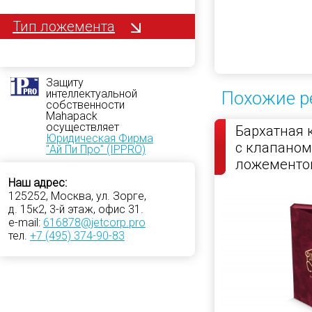
Тип ложемента
Защиту
интеллектуальной
Похожие р
собственности
Mahapack
осуществляет
Бархатная 
Юридическая Фирма
с клапаном
"Ай Пи Про" (IPPRO)
ложементо
Наш адрес:
125252, Москва, ул. Зорге,
д. 15к2, 3-й этаж, офис 31.
e-mail:
616878@jetcorp.pro
тел.
+7 (495) 374-90-83